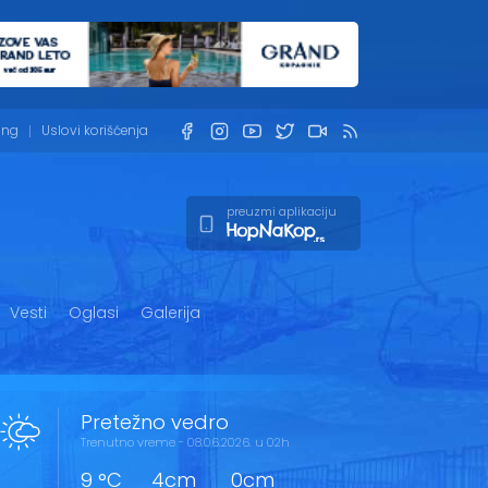
ing
Uslovi korišćenja
preuzmi aplikaciju
Vesti
Oglasi
Galerija
Pretežno vedro
Trenutno vreme - 08.06.2026. u 02h
9 °C
4cm
0cm