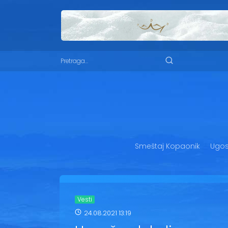
Smeštaj Kopaonik
Ugost
Vesti
24.08.2021 13:19