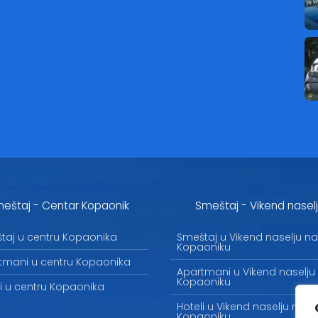
eštaj - Centar Kopaonik
Smeštaj - Vikend nasel
taj u centru Kopaonika
Smeštaj u Vikend naselju na
Kopaoniku
tmani u centru Kopaonika
Apartmani u Vikend naselju
Kopaoniku
li u centru Kopaonika
Hoteli u Vikend naselju na
Kopaoniku