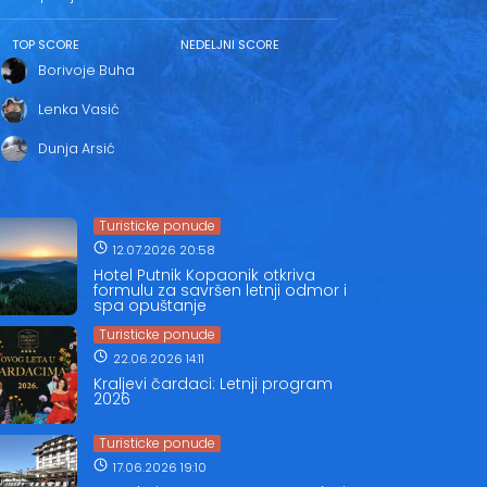
TOP SCORE
NEDELJNI SCORE
Borivoje Buha
Lenka Vasić
Dunja Arsić
Turisticke ponude
12.07.2026 20:58
Hotel Putnik Kopaonik otkriva
formulu za savršen letnji odmor i
spa opuštanje
Turisticke ponude
22.06.2026 14:11
Kraljevi čardaci: Letnji program
2026
Turisticke ponude
17.06.2026 19:10