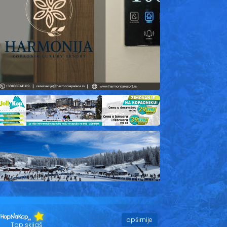
opširnije
Top skijaš