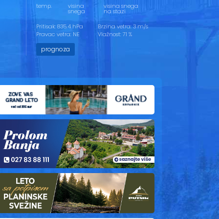
temp.
visina
visina snega
snega
na stazi
Pritisak: 835.4 hPa
Brzina vetra: 3 m/s
Pravac vetra: NE
Vlažnost: 71 %
prognoza