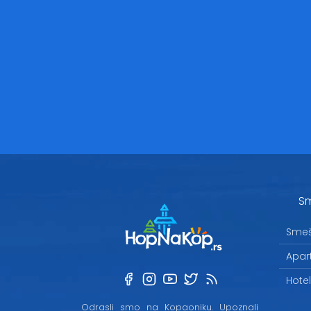
Sm
Smeš
Apar
Hote
Odrasli smo na Kopaoniku. Upoznali