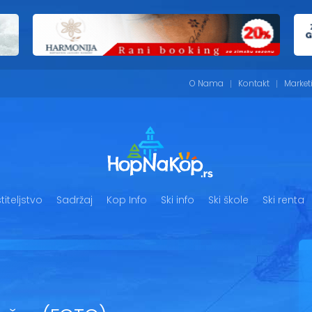
O Nama
Kontakt
Market
iteljstvo
Sadržaj
Kop Info
Ski info
Ski škole
Ski renta