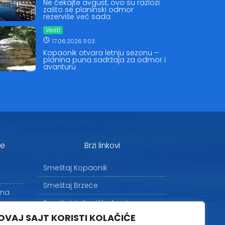
Ne čekajte avgust, ovo su razlozi
zašto se planinski odmor
rezerviše već sada
Vesti
17.06.2026 11:03
Kopaonik otvara letnju sezonu –
planina puna sadržaja za odmor i
avanturu
je
Brzi linkovi
Smeštaj Kopaonik
Smeštaj Brzeće
 na
Smeštaj Jošanička banja
OVAJ SAJT KORISTI KOLAČIĆE
Uslovi korišćenja