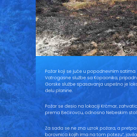
Požar koji se juče u popodnevnim satima
Vatrogasne službe sa Kopaonika, pripadnik
Gorske službe spasavanja uspešno je loka
delu planine.
Požar se desio na lokaciji Krčmar, zahvatio
prema Bećirovcu, odnosno Nebeskim sto
Za sada se ne zna uzrok požara, a pretpost
borovnica kojih ima na tom potezu“, javila j