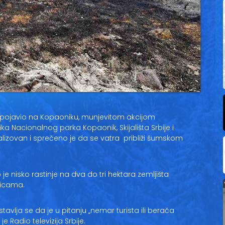
 pojavio na Kopaoniku, munjevitom akcijom
a Nacionalnog parka Kopaonik, Skijališta Srbije i
lizovan i sprečeno je da se vatra približi šumskom
 je nisko rastinje na dva do tri hektara zemljišta
licama.
avlja se da je u pitanju „nemar turista ili berača
e Radio televizija Srbije.