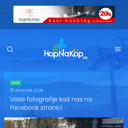
Smeštaj Kopaonik
Ugostiteljstvo
Sadržaj
Kop Info
Vesti
05.01.2016 22:28
Ski info
Vaše fotografije kod nas na
Facebook stranici
Ski škole
Ski renta