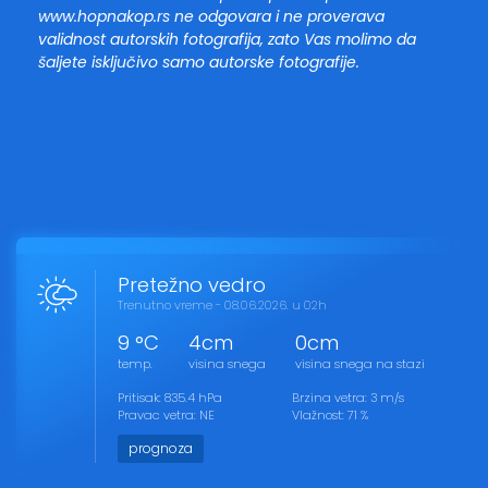
www.hopnakop.rs ne odgovara i ne proverava
validnost autorskih fotografija, zato Vas molimo da
šaljete isključivo samo autorske fotografije.
Pretežno vedro
Trenutno vreme - 08.06.2026. u 02h
9 °C
4cm
0cm
temp.
visina snega
visina snega na stazi
Pritisak: 835.4 hPa
Brzina vetra: 3 m/s
Pravac vetra: NE
Vlažnost: 71 %
prognoza