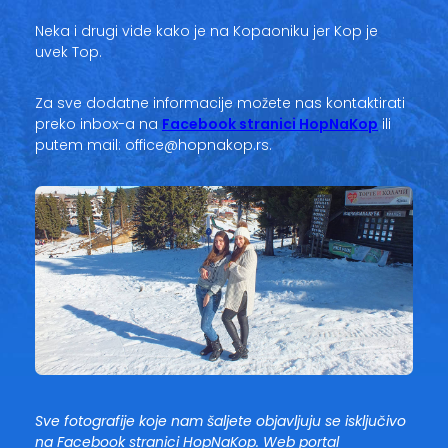
Neka i drugi vide kako je na Kopaoniku jer Kop je
uvek Top.
Za sve dodatne informacije možete nas kontaktirati
preko inbox-a na
Facebook stranici HopNaKop
ili
putem mail: office@hopnakop.rs.
Sve fotografije koje nam šaljete objavljuju se isključivo
na Facebook stranici HopNaKop. Web portal