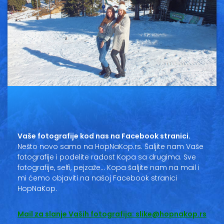
Vesti
Oglasi
Galerija
Copyright© 2020
HopNaKop
Vaše fotografije kod nas na Facebook stranici.
Nešto novo samo na HopNaKop.rs. Šaljite nam Vaše
fotografije i podelite radost Kopa sa drugima. Sve
fotografije, selfi, pejzaže… Kopa šaljite nam na mail i
mi ćemo objaviti na našoj Facebook stranici
HopNaKop.
Mail za slanje Vaših fotografija: slike@hopnakop.rs