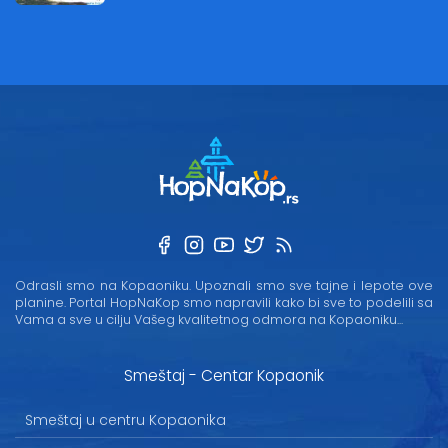
Odrasli smo na Kopaoniku. Upoznali smo sve tajne i lepote ove
planine. Portal HopNaKop smo napravili kako bi sve to podelili sa
Vama a sve u cilju Vašeg kvalitetnog odmora na Kopaoniku...
Smeštaj - Centar Kopaonik
Smeštaj u centru Kopaonika