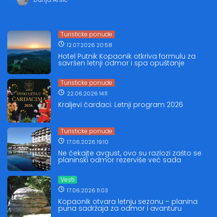
Turisticke ponude
12.07.2026 20:58
Hotel Putnik Kopaonik otkriva formulu za
savršen letnji odmor i spa opuštanje
Turisticke ponude
22.06.2026 14:11
Kraljevi čardaci: Letnji program 2026
Turisticke ponude
17.06.2026 19:10
Ne čekajte avgust, ovo su razlozi zašto se
planinski odmor rezerviše već sada
Vesti
17.06.2026 11:03
Kopaonik otvara letnju sezonu – planina
puna sadržaja za odmor i avanturu