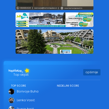
opširnije
Top skijaš
TOP SCORE
NEDELJNI SCORE
Borivoje Buha
Lenka Vasić
Dunja Arsić