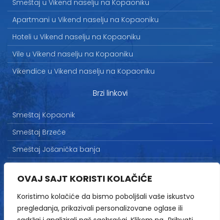
Smeštaj u Vikend naselju na Kopaoniku
Apartmani u Vikend naselju na Kopaoniku
Hoteli u Vikend naselju na Kopaoniku
Vile u Vikend naselju na Kopaoniku
Vikendice u Vikend naselju na Kopaoniku
Brzi linkovi
Smeštaj Kopaonik
Smeštaj Brzeće
Smeštaj Jošanička banja
Uslovi korišćenja
OVAJ SAJT KORISTI KOLAČIĆE
Marketing
Koristimo kolačiće da bismo poboljšali vaše iskustvo
Politika privatnosti
pregledanja, prikazivali personalizovane oglase ili
Kontakt