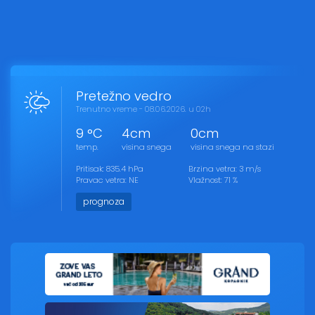
Pretežno vedro
Trenutno vreme - 08.06.2026. u 02h
9 °C
4cm
0cm
temp.
visina snega
visina snega na stazi
Pritisak: 835.4 hPa
Brzina vetra: 3 m/s
Pravac vetra: NE
Vlažnost: 71 %
prognoza