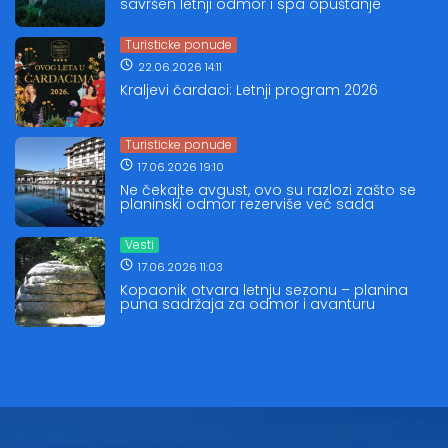
savršen letnji odmor i spa opuštanje
Turisticke ponude
22.06.2026 14:11
Kraljevi čardaci: Letnji program 2026
Turisticke ponude
17.06.2026 19:10
Ne čekajte avgust, ovo su razlozi zašto se
planinski odmor rezerviše već sada
Vesti
17.06.2026 11:03
Kopaonik otvara letnju sezonu – planina
puna sadržaja za odmor i avanturu