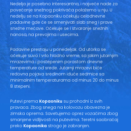
Nedelja je posebno interesantna, i najveće nade za
povećanje snežnog pokrivača polažemo u nju. U
nedelju se na Kopaoniku očekuju celodnevne
padavine gde će se smenjivati slab sneg i prave
snežne mećave. Očekuje se i stvaranje snežnih
nanosa, na prevojima i usecima.
Padavine prestaju u ponedeljak. Od utorka se
očekuje suvo i vrlo hladno vreme, sa jakim jutarnjim
mrazevima i postepenim porastom dnevne
temperature od srede. Jutarnji mrazevi biće
redovna pojava sredinom iduće sedmice sa
minimalnim temperaturama od minus 20 do minus
8 stepeni.
Putevi prema
Kopaoniku
su prohodni iz svih
pravaca. Zbog snega na kolovozu obavezna je
zimska oprema. Savetujemo oprez vozačima zbog
smanjene vidljivosti na putevima. Teretni saobraćaj
preko
Kopaonika
strogo je zabranjen.