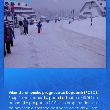
Vesti
Oglasi
Galerija
Copyright© 2020
HopNaKop
Vikend vremenska prognoza za Kopaonik (FOTO):
Sneg će na Kopaoniku padati od subote (16.01.) do
ponedeljka pre podne (18.01.). Po prognozi doći će
do povećanja snežnog pokrivača od 25 do 40 cm.