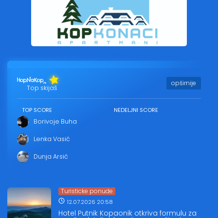
opširnije
Top skijaš
TOP SCORE
NEDELJNI SCORE
Borivoje Buha
Lenka Vasić
Dunja Arsić
Turisticke ponude
12.07.2026 20:58
Hotel Putnik Kopaonik otkriva formulu za