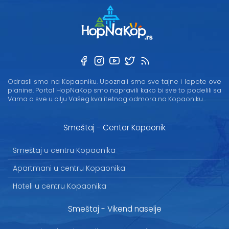
Odrasli smo na Kopaoniku. Upoznali smo sve tajne i lepote ove
planine. Portal HopNaKop smo napravili kako bi sve to podelili sa
Vama a sve u cilju Vašeg kvalitetnog odmora na Kopaoniku...
Smeštaj - Centar Kopaonik
Smeštaj u centru Kopaonika
Apartmani u centru Kopaonika
Hoteli u centru Kopaonika
Smeštaj - Vikend naselje