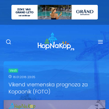
Smeštaj Kopaonik
Ugostiteljstvo
Sadržaj
Kop Info
Vesti
16.01.2016 23:05
Ski info
Vikend vremenska prognoza za
Kopaonik (FOTO)
Ski škole
Ski renta