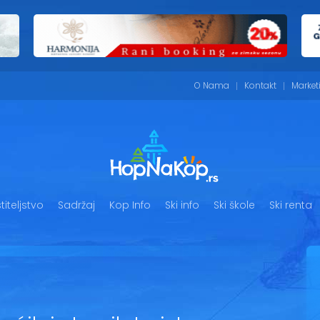
O Nama
Kontakt
Market
iteljstvo
Sadržaj
Kop Info
Ski info
Ski škole
Ski renta