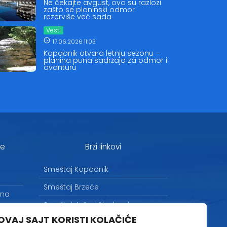
Ne čekajte avgust, ovo su razlozi
zašto se planinski odmor
rezerviše već sada
Vesti
17.06.2026 11:03
Kopaonik otvara letnju sezonu –
planina puna sadržaja za odmor i
avanturu
je
Brzi linkovi
Smeštaj Kopaonik
Smeštaj Brzeće
 na
Smeštaj Jošanička banja
OVAJ SAJT KORISTI KOLAČIĆE
Uslovi korišćenja