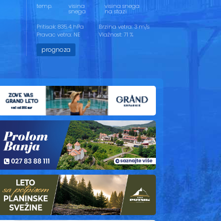
temp.
visina
visina snega
snega
na stazi
Pritisak: 835.4 hPa
Brzina vetra: 3 m/s
Pravac vetra: NE
Vlažnost: 71 %
prognoza