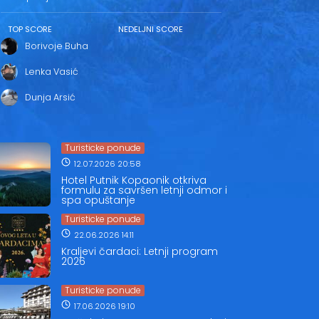
TOP SCORE
NEDELJNI SCORE
Borivoje Buha
Lenka Vasić
Dunja Arsić
Turisticke ponude
12.07.2026 20:58
Hotel Putnik Kopaonik otkriva
formulu za savršen letnji odmor i
spa opuštanje
Turisticke ponude
22.06.2026 14:11
Kraljevi čardaci: Letnji program
2026
Turisticke ponude
17.06.2026 19:10