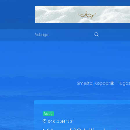
Smeštaj Kopaonik
Ugost
Vesti
04.01.2014 19:31