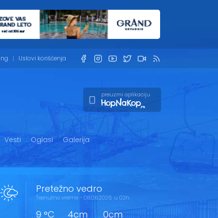
ing
Uslovi korišćenja
preuzmi aplikaciju
Vesti
Oglasi
Galerija
Pretežno vedro
Trenutno vreme - 08.06.2026. u 02h
9 °C
4cm
0cm