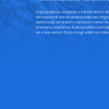
Dugogodišnja ulaganja u infrastrukturu skij
da Kopaonik danas prepoznaje ceo region 
destinacija sa dobrim odnosom cene i kva
stranaca, najviše sa Ruskog tržišta i zemalj
se u sve većem broju mogi videti na naše