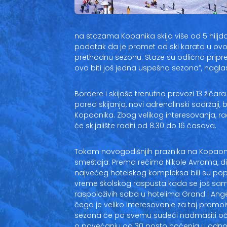
na stazama Kopanika skija više od 5 hiljda
podatak da je promet od ski karata u o
prethodnu sezonu. Staze su odlično pripr
ovo biti još jedna uspešna sezona”, naglasi
Bordere i skijaše trenutno prevozi 13 žičara 
pored skijanja, novi adrenalinski sadržaji, 
Kopaonika. Zbog velikog interesovanja, r
će skijalište raditi od 8.30 do 16 časova.
Tokom novogodišnjih praznika na Kopaon
smeštaja. Prema rečima Nikole Avrama, di
najvećeg hotelskog kompleksa bili su popu
vreme školskog raspusta kada se još samo
raspoloživih soba u hotelima Grand i Ange
čega je veliko interesovanje za taj promoiv
sezona će po svemu sudeći nadmašiti oče
o povećanju od 30 posto noćenja u odnos