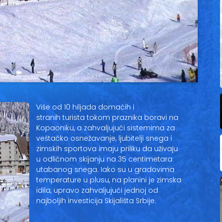
Više od 10 hiljada domaćih i
stranih turista tokom praznika boravi na
Kopaoniku, a zahvaljujući sistemima za
veštačko osnežavanje, ljubitelji snega i
zimskih sportova imaju priliku da uživaju
u odličnom skijanju na 35 centimetara
utabanog snega. Iako su u gradovima
temperature u plusu, na planini je zimska
idila, upravo zahvaljujući jednoj od
najboljih investicija Skijališta Srbije.