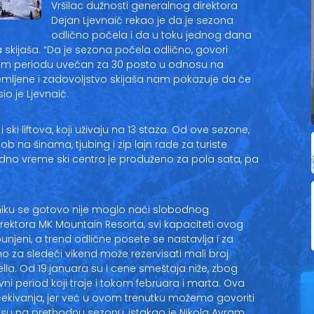
Vršilac dužnosti generalnog direktora
Dejan Ljevnaić rekao je da je sezona
odlično počela i da u toku jednog dana
 skijaša. “Da je sezona počela odlično, govori
vom periodu uvećan za 30 posto u odnosu na
emljene i zadovoljstvo skijaša nam pokazuje da će
o je Ljevnaić.
i ski liftova, koji uživaju na 13 staza. Od ove sezone,
bob na šinama, tjubing i zip lajn rade za turiste
adno vreme ski centra je produženo za pola sata, pa
iku se gotovo nije moglo naći slobodnog
rektora MK Mountain Resorta, svi kapaciteti ovog
njeni, a trend odlične posete se nastavlja i za
 za sledeći vikend može rezervisati mali broj
lla. Od 19.januara su i cene smeštaja niže, zbog
ni period koji traje i tokom februara i marta. Ova
kivanja, jer već u ovom trenutku možemo govoriti
u na prethodnu sezonu, istakao je Nikola Avram.