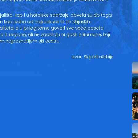
ališta, kao i u hotelske sadržaje, dovela su do toga
kao jednu od najkonkurentnijih skijaških
liteta, a u prilog tome govori sve veća poseta
a iz regiona, ali ne zaostaju ni gosti iz Rumune, koji
m najpoznatijem ski centru.
Izvor: SkijalištaSrbije