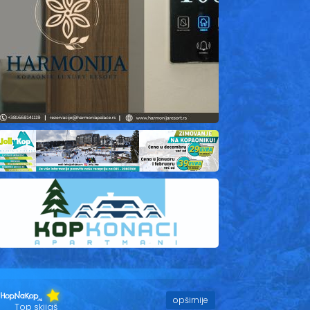
opširnije
Top skijaš