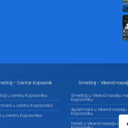
eštaj - Centar Kopaonik
Smeštaj - Vikend nasel
taj u centru Kopaonika
Smeštaj u Vikend naselju na
Kopaoniku
tmani u centru Kopaonika
Apartmani u Vikend naselju
Kopaoniku
li u centru Kopaonika
Hoteli u Vikend naselju na
Kopaoniku