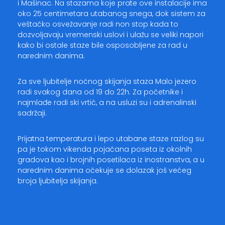
i Mašinac. Na stazama koje prate ove instalacije ima
oko 25 centimetara utabanog snega, dok sistem za
veštačko osvežavanje radi non stop kada to
dozvoljavaju vremenski uslovi i ulažu se veliki napori
kako bi ostale staze bile osposobljene za rad u
narednim danima.
Za sve ljubitelje noćnog skijanja staza Malo jezero
radi svakog dana od 19 do 22h. Za početnike i
najmlađe radi ski vrtić, a na usluzi su i adrenalinski
sadržaji.
Prijatna temperatura i lepo utabane staze razlog su
pa je tokom vikenda pojačana poseta iz okolnih
gradova kao i brojnih posetilaca iz inostranstva, a u
narednim danima očekuje se dolazak još većeg
broja ljubitelja skijanja.