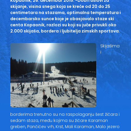
Kopaonik, 26. decembar 2015. -Dobri uslovi za
skijanje, visina snega koja se kreće od 20 do 25
centimetara na stazama, optimalna temperatura i
decembarsko sunce koje je obasjavalo staze ski
centa Kopaonik, razlozi su koji su juče privukli oko
2.000 skijaša, bordera i ljubitelja zimskih sportova.
Skijašima
i
borderima trenutno su na raspolaganju šest žičara i
sedam staza, među kojima su žičare Karaman
greben, Pančićev vrh, Krst, Mali Karaman, Malo jezero