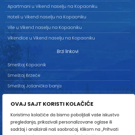
Apartmani u Vikend naselju na Kopaoniku
Hoteli u Vikend naselju na Kopaoniku
Vile u Vikend naselju na Kopaoniku
Vikendice u Vikend naselju na Kopaoniku
Brzi linkovi
Smeštaj Kopaonik
Smeštaj Brzeće
Smeštaj Jošanička banja
Uslovi korišćenja
OVAJ SAJT KORISTI KOLAČIĆE
Marketing
Koristimo kolačiće da bismo poboljšali vaše iskustvo
Politika privatnosti
pregledanja, prikazivali personalizovane oglase ili
Kontakt
sadržaj i analizirali naš saobraćaj. Klikom na „Prihvati