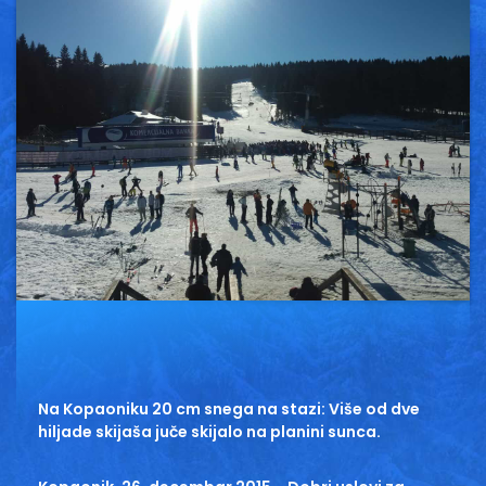
Vesti
Oglasi
Galerija
Copyright© 2020
HopNaKop
Na Kopaoniku 20 cm snega na stazi: Više od dve
hiljade skijaša juče skijalo na planini sunca.