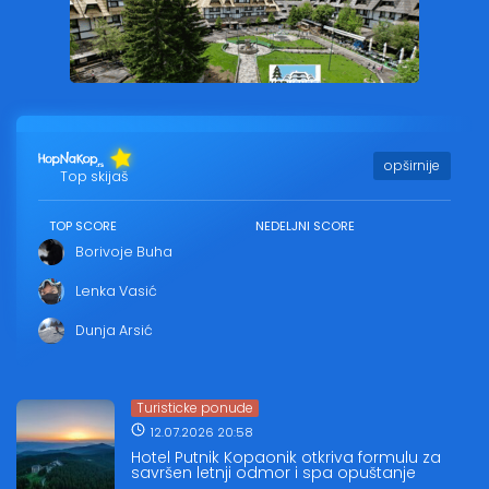
opširnije
Top skijaš
TOP SCORE
NEDELJNI SCORE
Borivoje Buha
Lenka Vasić
Dunja Arsić
Turisticke ponude
12.07.2026 20:58
Hotel Putnik Kopaonik otkriva formulu za
savršen letnji odmor i spa opuštanje