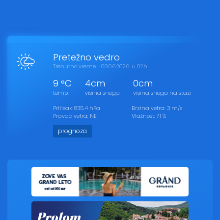
Pretežno vedro
Trenutno vreme - 08.06.2026. u 02h
9 °C
4cm
0cm
temp.
visina snega
visina snega na stazi
Pritisak: 835.4 hPa
Brzina vetra: 3 m/s
Pravac vetra: NE
Vlažnost: 71 %
prognoza