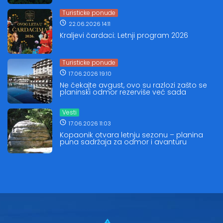
Turisticke ponude
22.06.2026 14:11
Kraljevi čardaci: Letnji program 2026
Turisticke ponude
17.06.2026 19:10
Ne čekajte avgust, ovo su razlozi zašto se
planinski odmor rezerviše već sada
Vesti
17.06.2026 11:03
Kopaonik otvara letnju sezonu – planina
puna sadržaja za odmor i avanturu