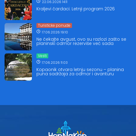
22.06.2026 14:11
Kraljevi čardaci: Letnji program 2026
Turisticke ponude
17.06.2026 19:10
Ne čekajte avgust, ovo su razlozi zašto se
planinski odmor rezerviše već sada
Vesti
17.06.2026 11:03
Kopaonik otvara letnju sezonu – planina
puna sadržaja za odmor i avanturu