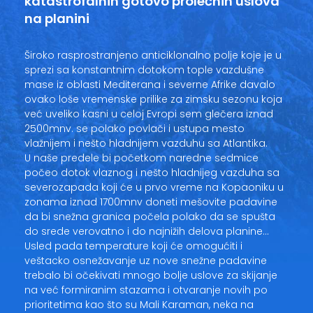
katastrofalnih gotovo prolećnih uslova
na planini
Široko rasprostranjeno anticiklonalno polje koje je u
sprezi sa konstantnim dotokom tople vazdušne
mase iz oblasti Mediterana i severne Afrike davalo
ovako loše vremenske prilike za zimsku sezonu koja
već uveliko kasni u celoj Evropi sem glečera iznad
2500mnv. se polako povlači i ustupa mesto
vlažnijem i nešto hladnijem vazduhu sa Atlantika.
U naše predele bi početkom naredne sedmice
počeo dotok vlaznog i nešto hladnijeg vazduha sa
severozapada koji će u prvo vreme na Kopaoniku u
zonama iznad 1700mnv doneti mešovite padavine
da bi snežna granica počela polako da se spušta
do srede verovatno i do najnižih delova planine…
Usled pada temperature koji će omogućiti i
veštacko osnežavanje uz nove snežne padavine
trebalo bi očekivati mnogo bolje uslove za skijanje
na već formiranim stazama i otvaranje novih po
prioritetima kao što su Mali Karaman, neka na