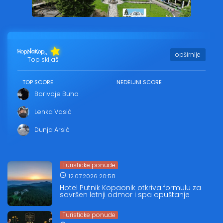
opširnije
Top skijaš
TOP SCORE
NEDELJNI SCORE
Borivoje Buha
Lenka Vasić
Dunja Arsić
Turisticke ponude
12.07.2026 20:58
Hotel Putnik Kopaonik otkriva formulu za
savršen letnji odmor i spa opuštanje
Turisticke ponude