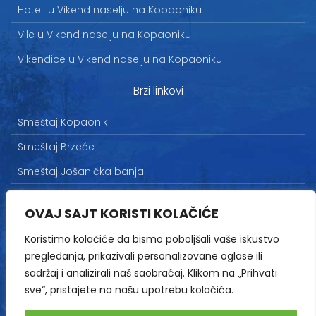
Hoteli u Vikend naselju na Kopaoniku
Vile u Vikend naselju na Kopaoniku
Vikendice u Vikend naselju na Kopaoniku
Brzi linkovi
Smeštaj Kopaonik
Smeštaj Brzeće
Smeštaj Jošanička banja
Uslovi korišćenja
OVAJ SAJT KORISTI KOLAČIĆE
Marketing
Koristimo kolačiće da bismo poboljšali vaše iskustvo
Politika privatnosti
pregledanja, prikazivali personalizovane oglase ili
Kontakt
sadržaj i analizirali naš saobraćaj. Klikom na „Prihvati
sve“, pristajete na našu upotrebu kolačića.