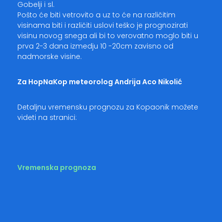
Gobelji i sl.
Pošto će biti vetrovito a uz to će na različitim
visinama biti i različiti uslovi teško je prognozirati
visinu novog snega ali bi to verovatno moglo biti u
prva 2-3 dana izmedju 10 -20cm zavisno od
nadmorske visine.
Za HopNaKop meteorolog Andrija Aco Nikolić
Detaljnu vremensku prognozu za Kopaonik možete
videti na stranici:
Vremenska prognoza