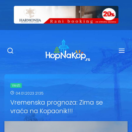
Smeštaj Kopaonik
Ugostiteljstvo
Sadržaj
Kop Info
Vesti
04.01.2023 21:35
Ski info
Vremenska prognoza: Zima se
vraća na Kopaonik!!!
Ski škole
Ski renta