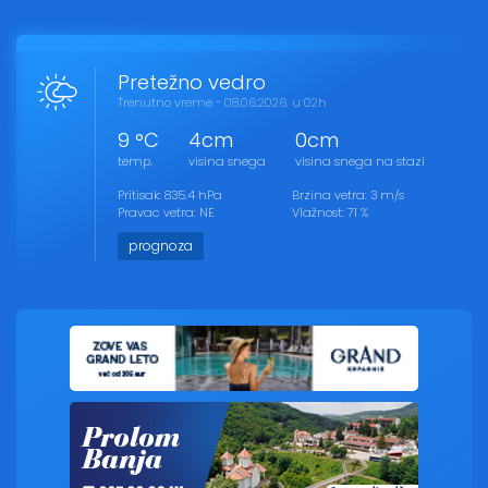
Pretežno vedro
Trenutno vreme - 08.06.2026. u 02h
9 °C
4cm
0cm
temp.
visina snega
visina snega na stazi
Pritisak: 835.4 hPa
Brzina vetra: 3 m/s
Pravac vetra: NE
Vlažnost: 71 %
prognoza