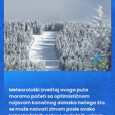
Vesti
Oglasi
Galerija
Copyright© 2020
HopNaKop
Meteorološki izveštaj ovoga puta
moramo početi sa optimističnom
najavom konačnog dolaska nečega što
se može nazvati zimom posle ovako