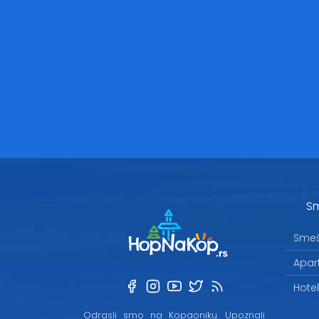
Sm
Smeš
Apar
Hote
Odrasli smo na Kopaoniku. Upoznali