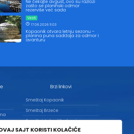
Ne čekajte avgust, ovo su razlozi
zašto se planinski odmor
rezerviše već sada
Vesti
17.06.2026 11:03
Kopaonik otvara letnju sezonu –
planina puna sadržaja za odmor i
avanturu
je
Brzi linkovi
Smeštaj Kopaonik
Smeštaj Brzeće
 na
Smeštaj Jošanička banja
OVAJ SAJT KORISTI KOLAČIĆE
Uslovi korišćenja