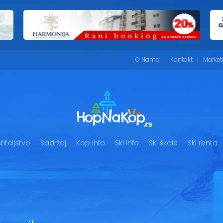
O Nama
Kontakt
Market
iteljstvo
Sadržaj
Kop Info
Ski info
Ski škole
Ski renta