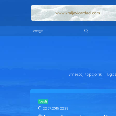
Smeštaj Kopaonik
Ugost
Vesti
22.07.2015 22:39