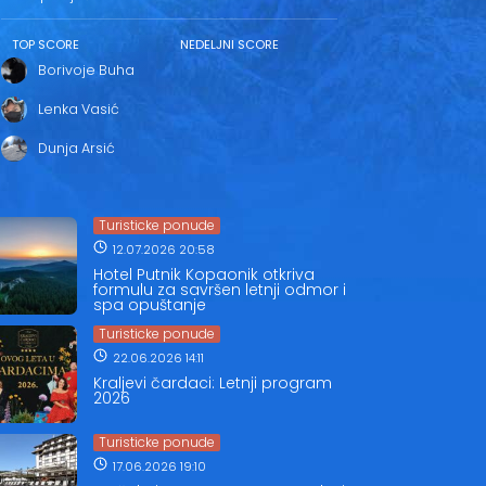
TOP SCORE
NEDELJNI SCORE
Borivoje Buha
Lenka Vasić
Dunja Arsić
Turisticke ponude
12.07.2026 20:58
Hotel Putnik Kopaonik otkriva
formulu za savršen letnji odmor i
spa opuštanje
Turisticke ponude
22.06.2026 14:11
Kraljevi čardaci: Letnji program
2026
Turisticke ponude
17.06.2026 19:10