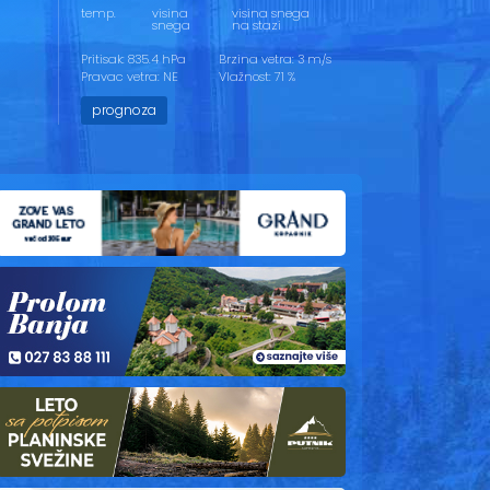
temp.
visina
visina snega
snega
na stazi
Pritisak: 835.4 hPa
Brzina vetra: 3 m/s
Pravac vetra: NE
Vlažnost: 71 %
prognoza