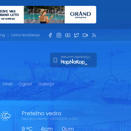
ing
Uslovi korišćenja
preuzmi aplikaciju
Vesti
Oglasi
Galerija
Pretežno vedro
Trenutno vreme - 08.06.2026. u 02h
9 °C
4cm
0cm