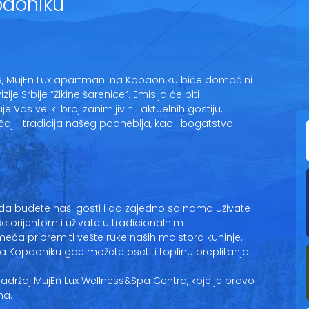
paoniku
ne, MujEn Lux apartmani na Kopaoniku biće domaćini
ije Srbije “Žikine šarenice”. Emisija će biti
Vas veliki broj zanimljivih i aktuelnih gostiju,
čaji i tradicija našeg podneblja, kao i bogatstvo
da budete naši gosti i da zajedno sa nama uživate
e orijentom i uživate u tradicionalnim
umeća pripremiti vešte ruke naših majstora kuhinje.
a Kopaoniku gde možete osetiti toplinu preplitanja
ržaj MujEn Lux Wellness&Spa Centra, koje je pravo
na.