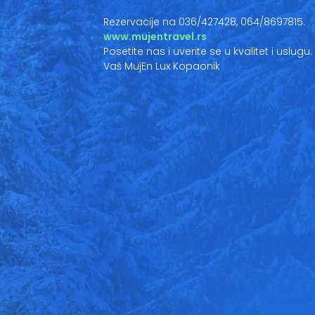
Rezervacije na 036/427428, 064/8697815.
www.mujentravel.rs
Posetite nas i uverite se u kvalitet i uslugu.
Vaš MujEn Lux Kopaonik