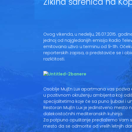
Žikina šarenica na Ko
Ovog vikenda, u nedelju, 26.07.2015. godi
jednoj od najgledanijih emisija Radio Televiz
emitovana uživo u terminu od 9-11h. Očekuje 
reporterskih zapisa, a predstaviće se i obi
različitosti.
Osoblje MujEn Lux apartmana vas poziva 
u pozitivnom okruženju ambijenta koji odiš
specijalitetima koje će sa puno ljubavi i 
Restoran MujEn Lux je jedinstveno mesto n
dalekoistočnihi mediteranskih kuhinja.
Za potpuno opuštanje predlažemo Vam sad
mesto da se odmorite od vrelih letnjih da