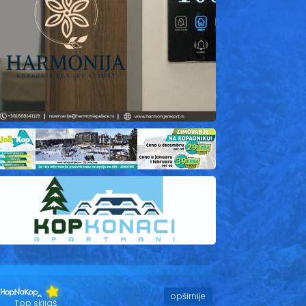
opširnije
Top skijaš