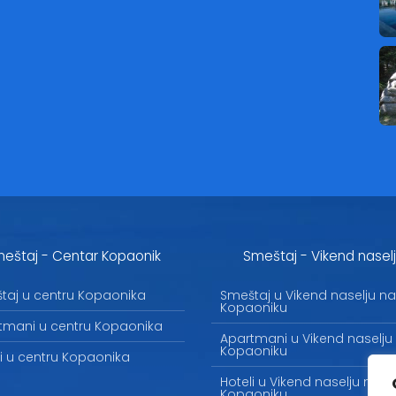
eštaj - Centar Kopaonik
Smeštaj - Vikend nasel
taj u centru Kopaonika
Smeštaj u Vikend naselju na
Kopaoniku
tmani u centru Kopaonika
Apartmani u Vikend naselju
Kopaoniku
li u centru Kopaonika
Hoteli u Vikend naselju na
Kopaoniku