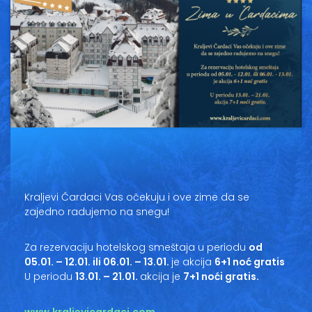
Vesti
Oglasi
Galerija
Copyright© 2020
HopNaKop
Kraljevi Čardaci Vas očekuju i ove zime da se
zajedno radujemo na snegu!
Za rezervaciju hotelskog smeštaja u periodu
od
05.01. – 12.01. ili 06.01. – 13.01.
je akcija
6+1 noć gratis
U periodu
13.01. – 21.01.
akcija je
7+1 noći gratis.
www.kraljevicardaci.com