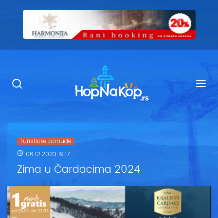
Smeštaj Kopaonik
Ugostiteljstvo
Sadržaj
Kop Info
Turisticke ponude
06.12.2023 19:17
Ski info
Zima u Čardacima 2024
Ski škole
Ski renta