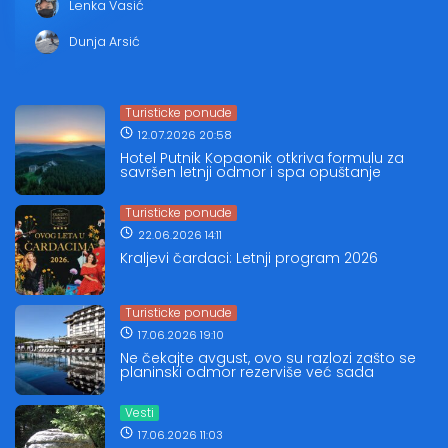
Lenka Vasić
Dunja Arsić
Turisticke ponude
12.07.2026 20:58
Hotel Putnik Kopaonik otkriva formulu za
savršen letnji odmor i spa opuštanje
Turisticke ponude
22.06.2026 14:11
Kraljevi čardaci: Letnji program 2026
Turisticke ponude
17.06.2026 19:10
Ne čekajte avgust, ovo su razlozi zašto se
planinski odmor rezerviše već sada
Vesti
17.06.2026 11:03