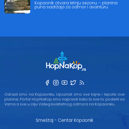
Kopaonik otvara letnju sezonu – planina
puna sadržaja za odmor i avanturu
Odrasli smo na Kopaoniku. Upoznali smo sve tajne i lepote ove
planine. Portal HopNaKop smo napravili kako bi sve to podelili sa
Vama a sve u cilju Vašeg kvalitetnog odmora na Kopaoniku...
Smeštaj - Centar Kopaonik