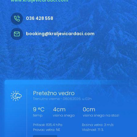
036 428 558
booking@kraljevicardaci.com
Pretežno vedro
Trenutno vreme - 08.06.2026. u 02h
9 °C
4cm
0cm
temp.
visina snega
visina snega na stazi
Pritisak: 835.4 hPa
Brzina vetra: 3 m/s
Pravac vetra: NE
Vlažnost: 71 %