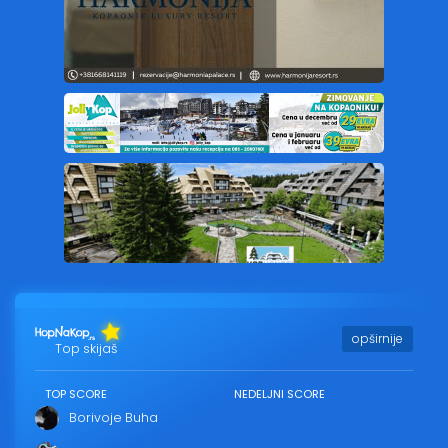
opširnije
Top skijaš
TOP SCORE
NEDELJNI SCORE
Borivoje Buha