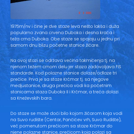
1975m/nv i čine je dve staze leva nešto lakša i duža
popularno zvana crvena Duboka i desna kraća i
teža crna Duboka. Obe staze se spajaju u jednu pri
samom dnu blizu početne stanice žičare.
Na ovoj stazi se održava većina takmičenja tj. na
njenom težem crnom delu jer staza zadovoljava FIS
standarde. Kod polazne stanice dolaze/odlaze tri
prečice. Prva je sa staze Krčmar tj. sa njegove
medjustanice, druga prečica vodi ka početnim
stanicama staza Duboka II i Krčmar, a treća dolazi
sa Kneževskih bara.
Do staze se može doći bilo kojom žičarom koja vodi
na Suvo rudište (Centar, Pančićev vrh, Suvo Rudište),
već pomenutom prečicom sa staze Krčmar do
njene polazne stanice, prečicom koja polazi sa