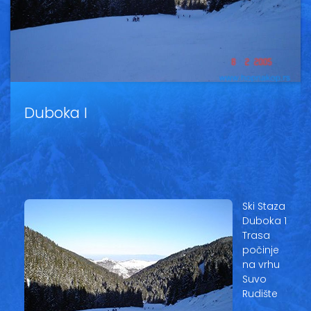
Vesti
Oglasi
Galerija
Duboka I
Copyright© 2020
HopNaKop
Ski Staza
Duboka 1
Trasa
počinje
na vrhu
Suvo
Rudište