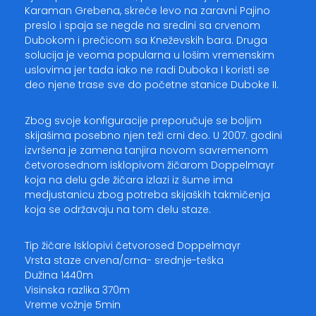
Karaman Grebena, skreće levo na zaravni Pajino
preslo i spaja se negde na sredini sa crvenom
Dubokom i prečicom sa Kneževskih bara. Druga
solucija je veoma popularna u lošim vremenskim
uslovima jer tada iako ne radi Duboka I koristi se
deo njene trase sve do početne stanice Duboke II.
Zbog svoje konfiguracije preporučuje se boljim
skijašima posebno njen teži crni deo. U 2007. godini
izvršena je zamena tanjira novom savremenom
četvorosednom isklopivom žičarom Doppelmayr
koja na delu gde žičara izlazi iz šume ima
medjustanicu zbog potreba skijaških takmičenja
koja se održavaju na tom delu staze.
Tip žičare Isklopivi četvorosed Doppelmayr
Vrsta staze crvena/crna- srednje-teška
Dužina 1440m
Visinska razlika 370m
Vreme vožnje 5min