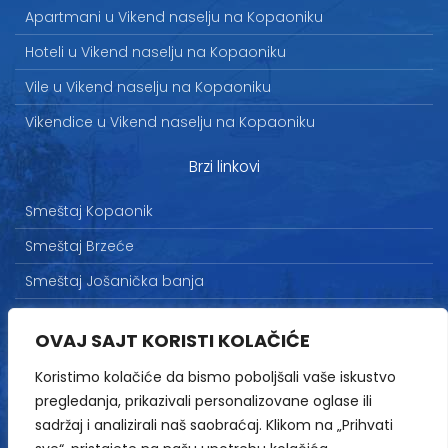
Apartmani u Vikend naselju na Kopaoniku
Hoteli u Vikend naselju na Kopaoniku
Vile u Vikend naselju na Kopaoniku
Vikendice u Vikend naselju na Kopaoniku
Brzi linkovi
Smeštaj Kopaonik
Smeštaj Brzeće
Smeštaj Jošanička banja
Uslovi korišćenja
OVAJ SAJT KORISTI KOLAČIĆE
Marketing
Koristimo kolačiće da bismo poboljšali vaše iskustvo
Politika privatnosti
pregledanja, prikazivali personalizovane oglase ili
Kontakt
sadržaj i analizirali naš saobraćaj. Klikom na „Prihvati