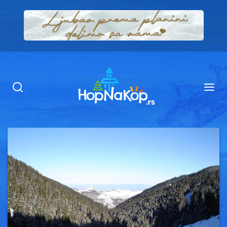
Smeštaj Kopaonik
Ugostiteljstvo
Sadržaj
Kop Info
Ski info
Ski škole
Ski renta