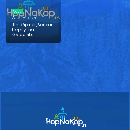
Vesti
Vesti
Oglasi
03.11.2017 09:32
11th džip reli „Serbian
Galerija
Trophy” na
Kopaoniku
Copyright© 2020
HopNaKop