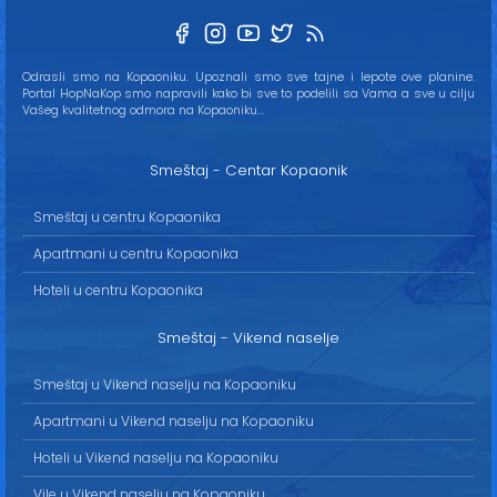
Odrasli smo na Kopaoniku. Upoznali smo sve tajne i lepote ove planine.
Portal HopNaKop smo napravili kako bi sve to podelili sa Vama a sve u cilju
Vašeg kvalitetnog odmora na Kopaoniku...
Smeštaj - Centar Kopaonik
Smeštaj u centru Kopaonika
Apartmani u centru Kopaonika
Hoteli u centru Kopaonika
Smeštaj - Vikend naselje
Smeštaj u Vikend naselju na Kopaoniku
Apartmani u Vikend naselju na Kopaoniku
Hoteli u Vikend naselju na Kopaoniku
Vile u Vikend naselju na Kopaoniku