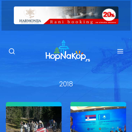
Smeštaj Kopaonik
Ugostiteljstvo
Sadržaj
Kop Info
2018
Ski info
Ski škole
Ski renta