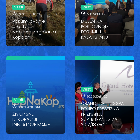
Vesti
Vesti
Vesti
Oglasi
26.10.2018 16:47
12.10.2018 17:21
Posumljavanje
MUJEN NA
prostora
POSLOVNOM
Galerija
Nacionalnog parka
FORUMU U
Kopaonik
KAZAHSTANU
Copyright© 2020
HopNaKop
Vesti
20.06.2018 16:01
Vesti
GRAND HOTEL & SPA
03.07.2018 16:14
PONEO PRESTIŽNO
ŽIVOPISNE
PRIZNANJE
DEKORACIJE
SUPERBRANDS ZA
IGNJATOVE MAME
2017/18 GOD