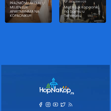
24.01.2018 17:29
PRAZNIČNU AKCIJU U
MUJEN LUX
MujEn Lux Kopaonik
APARTMANIMA NA
na Sajmu u
KOPAONIKU!!!
Teheranu