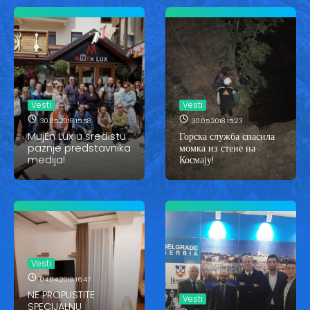
Vesti
Vesti
30.05.2018 15:58
30.05.2018 15:23
MujEn Lux u sredistu
Горска служба спасила
paznje predstavnika
момка из стене на
medija!
Космају!
Vesti
04.04.2018 16:47
NE PROPUSTITE
Vesti
SPECIJALNU