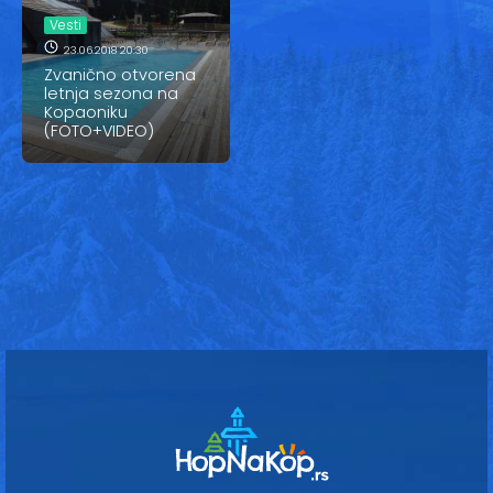
Vesti
Vesti
Oglasi
23.06.2018 20:30
Zvanično otvorena
letnja sezona na
Galerija
Kopaoniku
(FOTO+VIDEO)
Copyright© 2020
HopNaKop