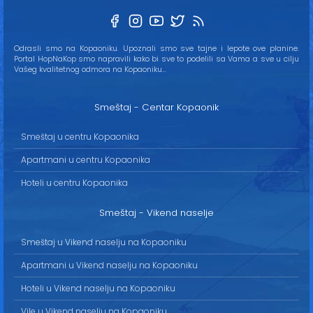
Odrasli smo na Kopaoniku. Upoznali smo sve tajne i lepote ove planine.
Portal HopNaKop smo napravili kako bi sve to podelili sa Vama a sve u cilju
Vašeg kvalitetnog odmora na Kopaoniku...
Smeštaj - Centar Kopaonik
Smeštaj u centru Kopaonika
Apartmani u centru Kopaonika
Hoteli u centru Kopaonika
Smeštaj - Vikend naselje
Smeštaj u Vikend naselju na Kopaoniku
Apartmani u Vikend naselju na Kopaoniku
Hoteli u Vikend naselju na Kopaoniku
Vile u Vikend naselju na Kopaoniku