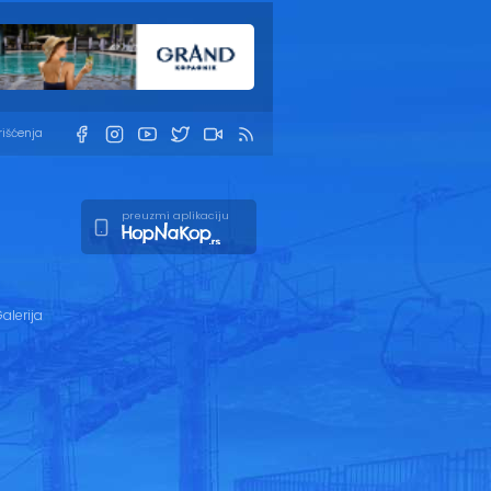
rišćenja
preuzmi aplikaciju
alerija