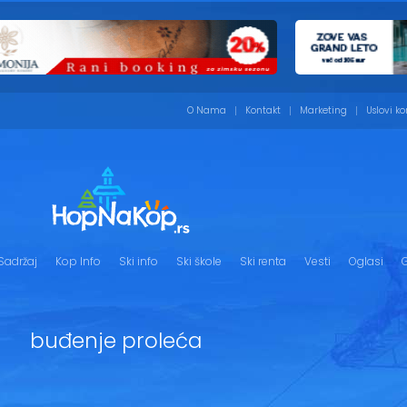
O Nama
Kontakt
Marketing
Uslovi ko
Sadržaj
Kop Info
Ski info
Ski škole
Ski renta
Vesti
Oglasi
G
buđenje proleća