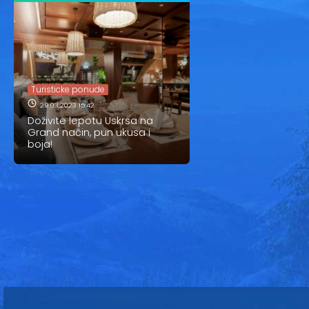
Turisticke ponude
29.03.2023 15:42
Doživite lepotu Uskrsa na
Grand način, pun ukusa i
boja!