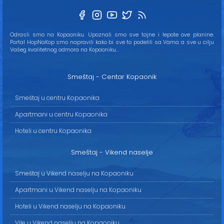
Odrasli smo na Kopaoniku. Upoznali smo sve tajne i lepote ove planine.
Portal HopNaKop smo napravili kako bi sve to podelili sa Vama a sve u cilju
Vašeg kvalitetnog odmora na Kopaoniku...
Smeštaj - Centar Kopaonik
Smeštaj u centru Kopaonika
Apartmani u centru Kopaonika
Hoteli u centru Kopaonika
Smeštaj - Vikend naselje
Smeštaj u Vikend naselju na Kopaoniku
Apartmani u Vikend naselju na Kopaoniku
Hoteli u Vikend naselju na Kopaoniku
Vile u Vikend naselju na Kopaoniku