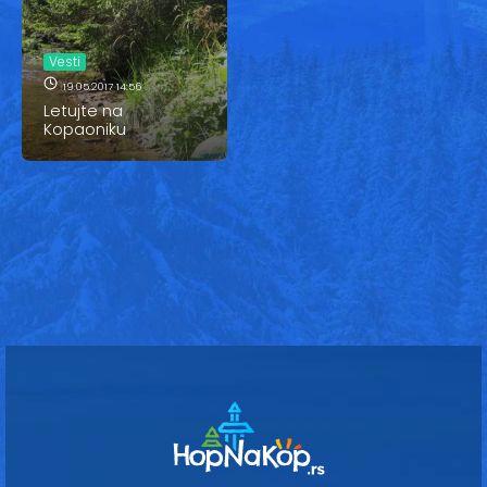
Vesti
Oglasi
Vesti
19.05.2017 14:56
Galerija
Letujte na
Kopaoniku
Copyright© 2020
HopNaKop