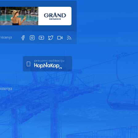
rišćenja
preuzmi aplikaciju
alerija