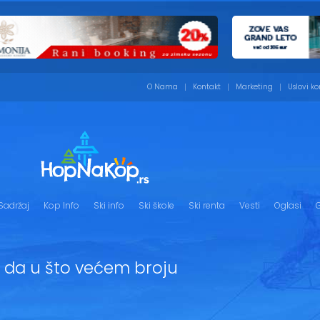
O Nama
Kontakt
Marketing
Uslovi ko
Sadržaj
Kop Info
Ski info
Ski škole
Ski renta
Vesti
Oglasi
G
da u što većem broju