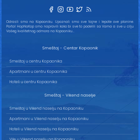
Odrasli smo na Kopaoniku. Upoznali smo sve tajne i lepote ove planine.
Portal HopNaKop smo napravili kako bi sve to podelili sa Vama a sve u cilju
Vašeg kvalitetnog odmora na Kopaoniku...
Smeštaj - Centar Kopaonik
Smeštaj u centru Kopaonika
Apartmani u centru Kopaonika
Hoteli u centru Kopaonika
Smeštaj - Vikend naselje
Smeštaj u Vikend naselju na Kopaoniku
Apartmani u Vikend naselju na Kopaoniku
Hoteli u Vikend naselju na Kopaoniku
Vile u Vikend naselju na Kopaoniku