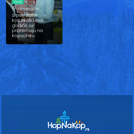
Vesti
Vesti
21.07.2017 20:56
Oglasi
Srpski zlatni
košarkaši i ove
godine se
Galerija
pripremaju na
Kopaoniku
Copyright© 2020
HopNaKop