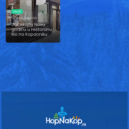
Vesti
Vesti
Oglasi
28.12.2018 17:36
Dočekajte Novu
Galerija
godinu u restoranu
Rio na Kopaoniku
Copyright© 2020
HopNaKop