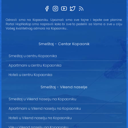
Odrasli smo na Kopaoniku. Upoznali smo sve tajne i lepote ove planine.
Portal HopNaKop smo napravili kako bi sve to podelili sa Vama a sve u cilju
Vašeg kvalitetnog odmora na Kopaoniku...
Smeštaj - Centar Kopaonik
Smeštaj u centru Kopaonika
Apartmani u centru Kopaonika
Hoteli u centru Kopaonika
Smeštaj - Vikend naselje
Smeštaj u Vikend naselju na Kopaoniku
Apartmani u Vikend naselju na Kopaoniku
Hoteli u Vikend naselju na Kopaoniku
Vile u Vikend naselju na Kopaoniku