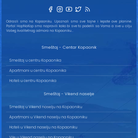
Odrasli smo na Kopaoniku. Upoznali smo sve tajne i lepote ove planine.
Portal HopNaKop smo napravili kako bi sve to podelili sa Vama a sve u cilju
Vašeg kvalitetnog odmora na Kopaoniku...
Smeštaj - Centar Kopaonik
Smeštaj u centru Kopaonika
Apartmani u centru Kopaonika
Hoteli u centru Kopaonika
Smeštaj - Vikend naselje
Smeštaj u Vikend naselju na Kopaoniku
Apartmani u Vikend naselju na Kopaoniku
Hoteli u Vikend naselju na Kopaoniku
Vile u Vikend naselju na Kopaoniku