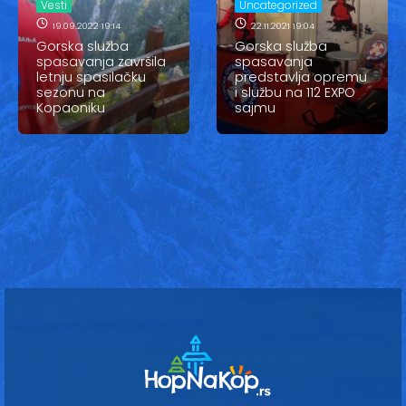
Vesti
Vesti
Uncategorized
19.09.2022 19:14
22.11.2021 19:04
Oglasi
Gorska služba
Gorska služba
spasavanja završila
spasavanja
letnju spasilačku
predstavlja opremu
Galerija
sezonu na
i službu na 112 EXPO
Kopaoniku
sajmu
Copyright© 2020
HopNaKop