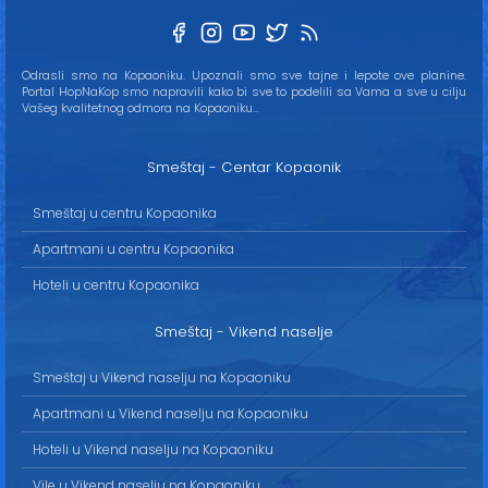
Odrasli smo na Kopaoniku. Upoznali smo sve tajne i lepote ove planine.
Portal HopNaKop smo napravili kako bi sve to podelili sa Vama a sve u cilju
Vašeg kvalitetnog odmora na Kopaoniku...
Smeštaj - Centar Kopaonik
Smeštaj u centru Kopaonika
Apartmani u centru Kopaonika
Hoteli u centru Kopaonika
Smeštaj - Vikend naselje
Smeštaj u Vikend naselju na Kopaoniku
Apartmani u Vikend naselju na Kopaoniku
Hoteli u Vikend naselju na Kopaoniku
Vile u Vikend naselju na Kopaoniku