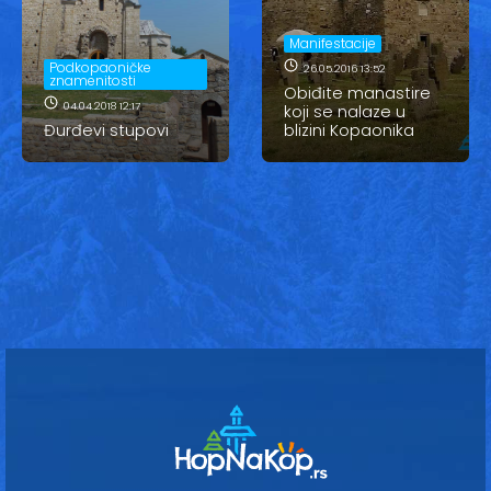
Vesti
Manifestacije
Oglasi
Podkopaoničke
26.05.2016 13:52
znamenitosti
Obiđite manastire
Galerija
04.04.2018 12:17
koji se nalaze u
Đurđevi stupovi
blizini Kopaonika
Copyright© 2020
HopNaKop