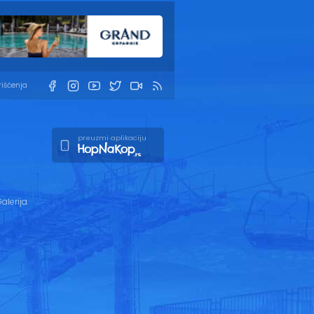
rišćenja
preuzmi aplikaciju
alerija