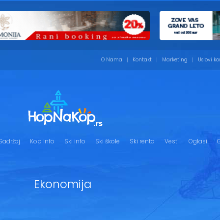
O Nama
Kontakt
Marketing
Uslovi ko
Sadržaj
Kop Info
Ski info
Ski škole
Ski renta
Vesti
Oglasi
G
Ekonomija