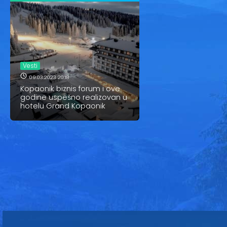
Vesti
09.03.2023 20:18
Kopaonik biznis forum i ove
godine uspešno realizovan u
hotelu Grand Kopaonik