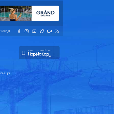
rišćenja
preuzmi aplikaciju
alerija