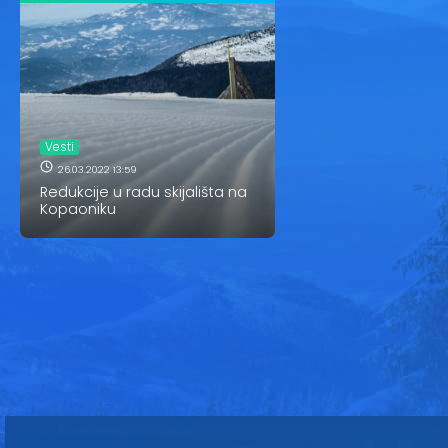
Vesti
26.03.2022 13:59
Redukcije u radu skijališta na
Kopaoniku