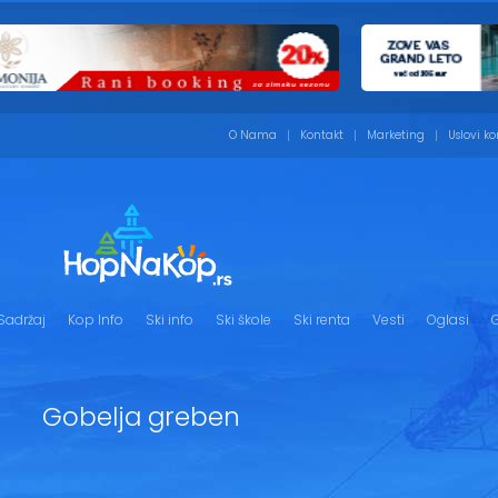
O Nama
Kontakt
Marketing
Uslovi ko
Sadržaj
Kop Info
Ski info
Ski škole
Ski renta
Vesti
Oglasi
G
Gobelja greben