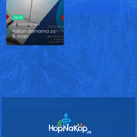
Vesti
Oglasi
Vesti
05.03.2021 14:13
Galerija
Poklon damama za
8. mart
Copyright© 2020
HopNaKop