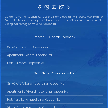
Odrasli smo na Kopaoniku. Upoznali smo sve tajne i lepote ove planine.
Portal HopNaKop smo napravili kako bi sve to podelili sa Vama a sve u cilju
Vašeg kvalitetnog odmora na Kopaoniku...
Smeštaj - Centar Kopaonik
Smeštaj u centru Kopaonika
Apartmani u centru Kopaonika
Hoteli u centru Kopaonika
Smeštaj - Vikend naselje
Smeštaj u Vikend naselju na Kopaoniku
Apartmani u Vikend naselju na Kopaoniku
Hoteli u Vikend naselju na Kopaoniku
Vile u Vikend naselju na Kopaoniku