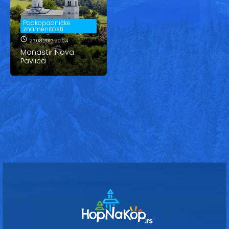
Vesti
Oglasi
Podkopaoničke
znamenitosti
27.08.2017 20:04
Galerija
Manastir Nova
Pavlica
Copyright© 2020
HopNaKop