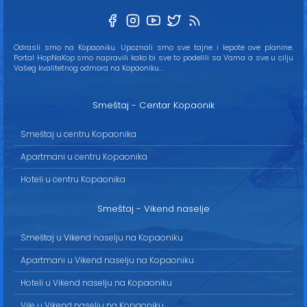
Odrasli smo na Kopaoniku. Upoznali smo sve tajne i lepote ove planine.
Portal HopNaKop smo napravili kako bi sve to podelili sa Vama a sve u cilju
Vašeg kvalitetnog odmora na Kopaoniku...
Smeštaj - Centar Kopaonik
Smeštaj u centru Kopaonika
Apartmani u centru Kopaonika
Hoteli u centru Kopaonika
Smeštaj - Vikend naselje
Smeštaj u Vikend naselju na Kopaoniku
Apartmani u Vikend naselju na Kopaoniku
Hoteli u Vikend naselju na Kopaoniku
Vile u Vikend naselju na Kopaoniku