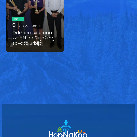
Vesti
Oglasi
Vesti
17.04.2018 09:37
Galerija
Održana svečana
skupština Skijaškog
saveza Srbije
Copyright© 2020
HopNaKop