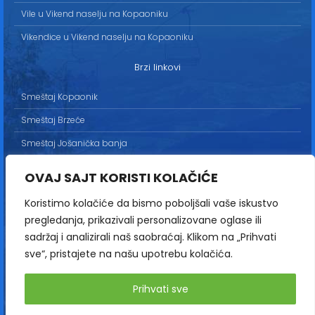
Vile u Vikend naselju na Kopaoniku
Vikendice u Vikend naselju na Kopaoniku
Brzi linkovi
Smeštaj Kopaonik
Smeštaj Brzeće
Smeštaj Jošanička banja
Uslovi korišćenja
OVAJ SAJT KORISTI KOLAČIĆE
Marketing
Koristimo kolačiće da bismo poboljšali vaše iskustvo
Politika privatnosti
pregledanja, prikazivali personalizovane oglase ili
Kontakt
sadržaj i analizirali naš saobraćaj. Klikom na „Prihvati
sve“, pristajete na našu upotrebu kolačića.
Copyright© 2013-2026 | HopNaKop
Prihvati sve
Sva prava zadržana / All rights reserved