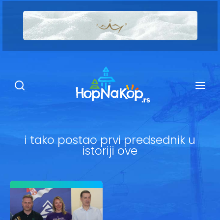
Smeštaj Kopaonik
Ugostiteljstvo
Sadržaj
Kop Info
i tako postao prvi predsednik u
istoriji ove
Ski info
Ski škole
Ski renta