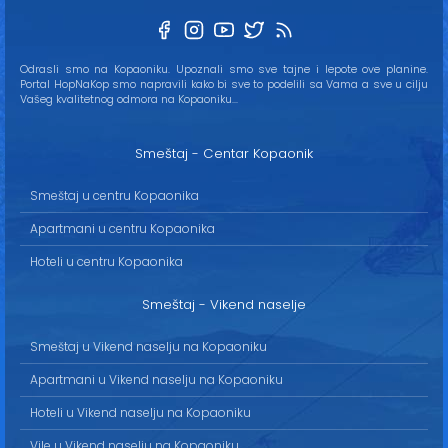
Odrasli smo na Kopaoniku. Upoznali smo sve tajne i lepote ove planine.
Portal HopNaKop smo napravili kako bi sve to podelili sa Vama a sve u cilju
Vašeg kvalitetnog odmora na Kopaoniku...
Smeštaj - Centar Kopaonik
Smeštaj u centru Kopaonika
Apartmani u centru Kopaonika
Hoteli u centru Kopaonika
Smeštaj - Vikend naselje
Smeštaj u Vikend naselju na Kopaoniku
Apartmani u Vikend naselju na Kopaoniku
Hoteli u Vikend naselju na Kopaoniku
Vile u Vikend naselju na Kopaoniku