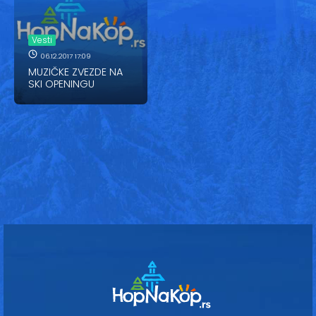
Vesti
Oglasi
Vesti
06.12.2017 17:09
Galerija
MUZIČKE ZVEZDE NA
SKI OPENINGU
Copyright© 2020
HopNaKop