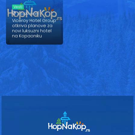
Vesti
Vesti
Oglasi
21.04.2017 11:46
Viceroy Hotel Group
otkriva planove za
Galerija
novi luksuzni hotel
na Kopaoniku
Copyright© 2020
HopNaKop