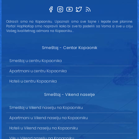
Odrasli smo na Kopaoniku. Upoznali smo sve tajne i lepote ove planine.
Portal HopNaKop smo napravili kako bi sve to podelili sa Vama a sve u cilju
Vašeg kvalitetnog odmora na Kopaoniku...
Smeštaj - Centar Kopaonik
Smeštaj u centru Kopaonika
Apartmani u centru Kopaonika
Hoteli u centru Kopaonika
Smeštaj - Vikend naselje
Smeštaj u Vikend naselju na Kopaoniku
Apartmani u Vikend naselju na Kopaoniku
Hoteli u Vikend naselju na Kopaoniku
Vile u Vikend naselju na Kopaoniku