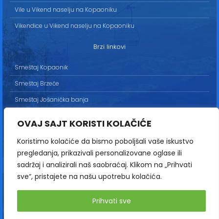
Vile u Vikend naselju na Kopaoniku
Vikendice u Vikend naselju na Kopaoniku
Brzi linkovi
Smeštaj Kopaonik
Smeštaj Brzeće
Smeštaj Jošanička banja
Uslovi korišćenja
OVAJ SAJT KORISTI KOLAČIĆE
Marketing
Koristimo kolačiće da bismo poboljšali vaše iskustvo
Politika privatnosti
pregledanja, prikazivali personalizovane oglase ili
Kontakt
sadržaj i analizirali naš saobraćaj. Klikom na „Prihvati
sve“, pristajete na našu upotrebu kolačića.
Copyright© 2013-2026 | HopNaKop
Prihvati sve
Sva prava zadržana / All rights reserved