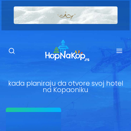
Smeštaj Kopaonik
Ugostiteljstvo
Sadržaj
Kop Info
kada planiraju da otvore svoj hotel
na Kopaoniku
Ski info
Ski škole
Ski renta