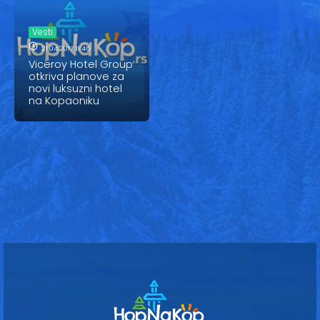
Vesti
Oglasi
Vesti
21.04.2017 11:46
Galerija
Viceroy Hotel Group
otkriva planove za
novi luksuzni hotel
na Kopaoniku
Copyright© 2020
HopNaKop