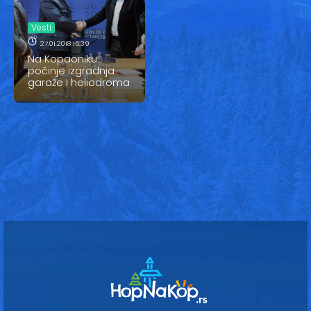
Vesti
Vesti
Oglasi
27.01.2018 16:39
Na Kopaoniku
Galerija
počinje izgradnja
garaže i heliodroma
Copyright© 2020
HopNaKop