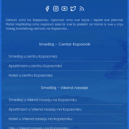
Odrasli smo na Kopaoniku. Upoznali smo sve tajne i lepote ove planine.
Portal HopNaKop smo napravili kako bi sve to podelili sa Vama a sve u cilju
Vašeg kvalitetnog odmora na Kopaoniku...
Smeštaj - Centar Kopaonik
Smeštaj u centru Kopaonika
Apartmani u centru Kopaonika
Hoteli u centru Kopaonika
Smeštaj - Vikend naselje
Smeštaj u Vikend naselju na Kopaoniku
Apartmani u Vikend naselju na Kopaoniku
Hoteli u Vikend naselju na Kopaoniku
Vile u Vikend naselju na Kopaoniku