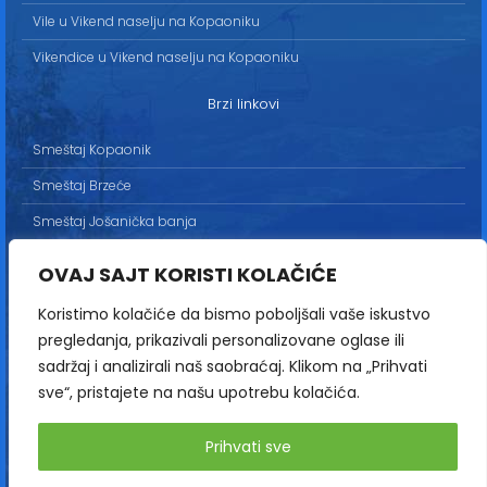
Vile u Vikend naselju na Kopaoniku
Vikendice u Vikend naselju na Kopaoniku
Brzi linkovi
Smeštaj Kopaonik
Smeštaj Brzeće
Smeštaj Jošanička banja
Uslovi korišćenja
OVAJ SAJT KORISTI KOLAČIĆE
Marketing
Koristimo kolačiće da bismo poboljšali vaše iskustvo
Politika privatnosti
pregledanja, prikazivali personalizovane oglase ili
Kontakt
sadržaj i analizirali naš saobraćaj. Klikom na „Prihvati
sve“, pristajete na našu upotrebu kolačića.
Copyright© 2013-2026 | HopNaKop
Prihvati sve
Sva prava zadržana / All rights reserved