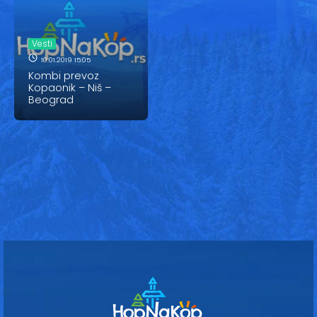
Vesti
Oglasi
Vesti
10.01.2019 15:05
Galerija
Kombi prevoz
Kopaonik – Niš –
Beograd
Copyright© 2020
HopNaKop