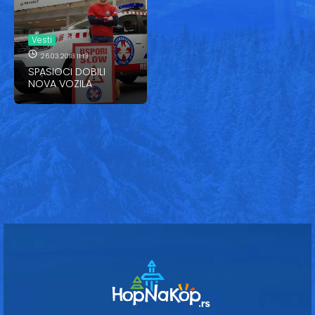
Vesti
Oglasi
Vesti
26.03.2018 11:13
Galerija
SPASIOCI DOBILI
NOVA VOZILA
Copyright© 2020
HopNaKop