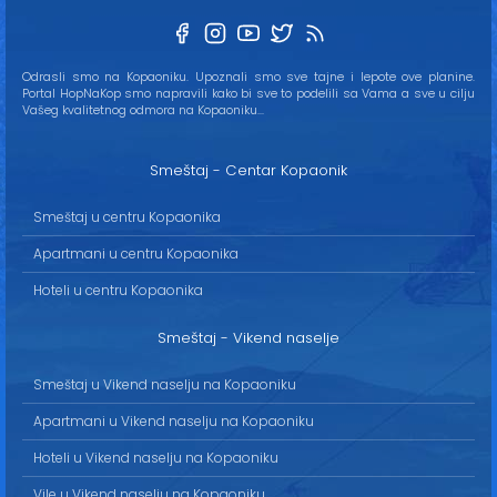
Odrasli smo na Kopaoniku. Upoznali smo sve tajne i lepote ove planine.
Portal HopNaKop smo napravili kako bi sve to podelili sa Vama a sve u cilju
Vašeg kvalitetnog odmora na Kopaoniku...
Smeštaj - Centar Kopaonik
Smeštaj u centru Kopaonika
Apartmani u centru Kopaonika
Hoteli u centru Kopaonika
Smeštaj - Vikend naselje
Smeštaj u Vikend naselju na Kopaoniku
Apartmani u Vikend naselju na Kopaoniku
Hoteli u Vikend naselju na Kopaoniku
Vile u Vikend naselju na Kopaoniku