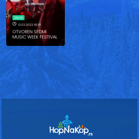
Vesti
Oglasi
Vesti
13.03.2023 18:36
Galerija
OTVOREN SEDMI
MUSIC WEEK FESTIVAL
Copyright© 2020
HopNaKop