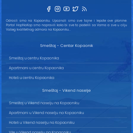
Odrasli smo na Kopaoniku. Upoznali smo sve tajne i lepote ove planine.
Portal HopNaKop smo napravili kako bi sve to podelili sa Vama a sve u cilju
Vašeg kvalitetnog odmora na Kopaoniku...
Smeštaj - Centar Kopaonik
Smeštaj u centru Kopaonika
Apartmani u centru Kopaonika
Hoteli u centru Kopaonika
Smeštaj - Vikend naselje
Smeštaj u Vikend naselju na Kopaoniku
Apartmani u Vikend naselju na Kopaoniku
Hoteli u Vikend naselju na Kopaoniku
Vile u Vikend naselju na Kopaoniku