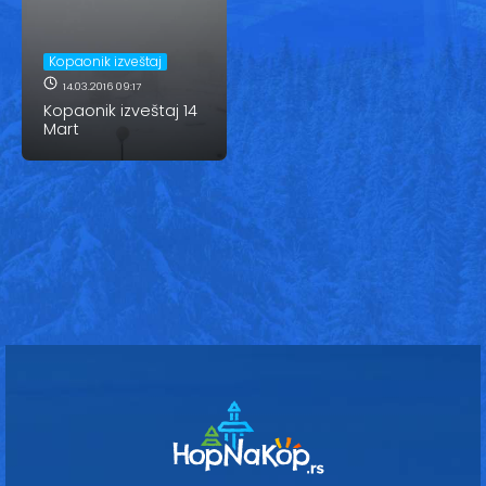
Vesti
Oglasi
Kopaonik izveštaj
14.03.2016 09:17
Galerija
Kopaonik izveštaj 14
Mart
Copyright© 2020
HopNaKop