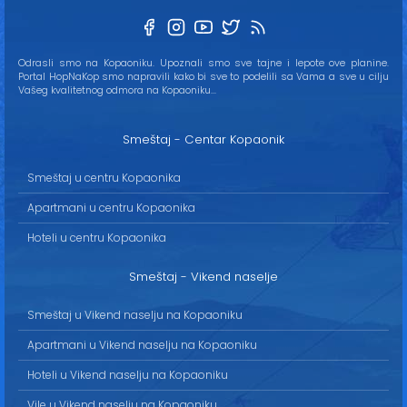
Odrasli smo na Kopaoniku. Upoznali smo sve tajne i lepote ove planine.
Portal HopNaKop smo napravili kako bi sve to podelili sa Vama a sve u cilju
Vašeg kvalitetnog odmora na Kopaoniku...
Smeštaj - Centar Kopaonik
Smeštaj u centru Kopaonika
Apartmani u centru Kopaonika
Hoteli u centru Kopaonika
Smeštaj - Vikend naselje
Smeštaj u Vikend naselju na Kopaoniku
Apartmani u Vikend naselju na Kopaoniku
Hoteli u Vikend naselju na Kopaoniku
Vile u Vikend naselju na Kopaoniku