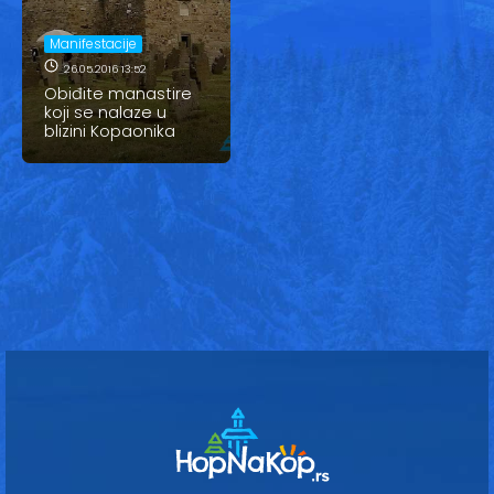
Vesti
Manifestacije
Oglasi
26.05.2016 13:52
Obiđite manastire
Galerija
koji se nalaze u
blizini Kopaonika
Copyright© 2020
HopNaKop