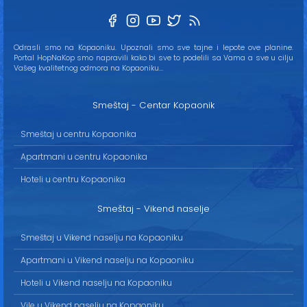
Odrasli smo na Kopaoniku. Upoznali smo sve tajne i lepote ove planine.
Portal HopNaKop smo napravili kako bi sve to podelili sa Vama a sve u cilju
Vašeg kvalitetnog odmora na Kopaoniku...
Smeštaj - Centar Kopaonik
Smeštaj u centru Kopaonika
Apartmani u centru Kopaonika
Hoteli u centru Kopaonika
Smeštaj - Vikend naselje
Smeštaj u Vikend naselju na Kopaoniku
Apartmani u Vikend naselju na Kopaoniku
Hoteli u Vikend naselju na Kopaoniku
Vile u Vikend naselju na Kopaoniku