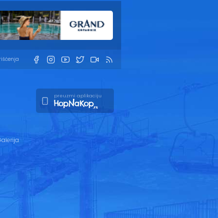
rišćenja
preuzmi aplikaciju
alerija