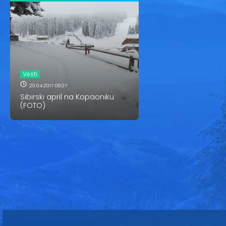
Vesti
20.04.2017 08:27
Sibirski april na Kopaoniku
(FOTO)