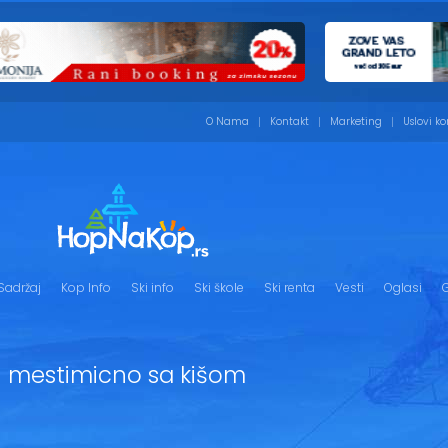
O Nama
Kontakt
Marketing
Uslovi ko
Sadržaj
Kop Info
Ski info
Ski škole
Ski renta
Vesti
Oglasi
G
mestimicno sa kišom