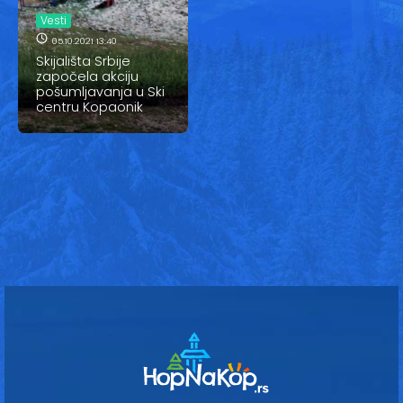
Vesti
Vesti
Oglasi
05.10.2021 13:40
Skijališta Srbije
započela akciju
Galerija
pošumljavanja u Ski
centru Kopaonik
Copyright© 2020
HopNaKop