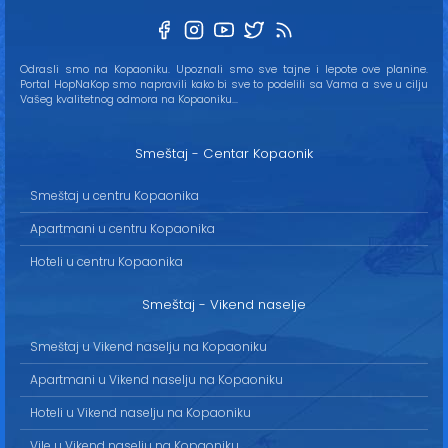
Odrasli smo na Kopaoniku. Upoznali smo sve tajne i lepote ove planine.
Portal HopNaKop smo napravili kako bi sve to podelili sa Vama a sve u cilju
Vašeg kvalitetnog odmora na Kopaoniku...
Smeštaj - Centar Kopaonik
Smeštaj u centru Kopaonika
Apartmani u centru Kopaonika
Hoteli u centru Kopaonika
Smeštaj - Vikend naselje
Smeštaj u Vikend naselju na Kopaoniku
Apartmani u Vikend naselju na Kopaoniku
Hoteli u Vikend naselju na Kopaoniku
Vile u Vikend naselju na Kopaoniku