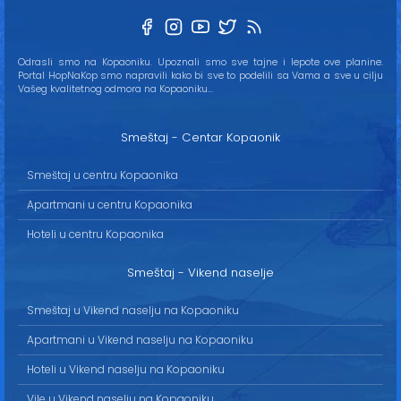
Odrasli smo na Kopaoniku. Upoznali smo sve tajne i lepote ove planine.
Portal HopNaKop smo napravili kako bi sve to podelili sa Vama a sve u cilju
Vašeg kvalitetnog odmora na Kopaoniku...
Smeštaj - Centar Kopaonik
Smeštaj u centru Kopaonika
Apartmani u centru Kopaonika
Hoteli u centru Kopaonika
Smeštaj - Vikend naselje
Smeštaj u Vikend naselju na Kopaoniku
Apartmani u Vikend naselju na Kopaoniku
Hoteli u Vikend naselju na Kopaoniku
Vile u Vikend naselju na Kopaoniku