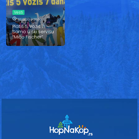
Vesti
Vesti
Oglasi
02.01.2019 20:00
Platiš 5, voziš 7! –
Galerija
Samo u ski servisu
“Mićo Fischer”
Copyright© 2020
HopNaKop