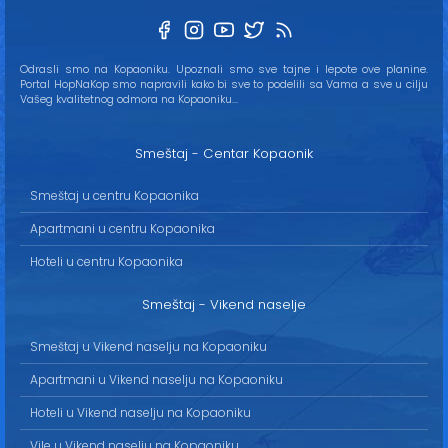
Odrasli smo na Kopaoniku. Upoznali smo sve tajne i lepote ove planine.
Portal HopNaKop smo napravili kako bi sve to podelili sa Vama a sve u cilju
Vašeg kvalitetnog odmora na Kopaoniku...
Smeštaj - Centar Kopaonik
Smeštaj u centru Kopaonika
Apartmani u centru Kopaonika
Hoteli u centru Kopaonika
Smeštaj - Vikend naselje
Smeštaj u Vikend naselju na Kopaoniku
Apartmani u Vikend naselju na Kopaoniku
Hoteli u Vikend naselju na Kopaoniku
Vile u Vikend naselju na Kopaoniku