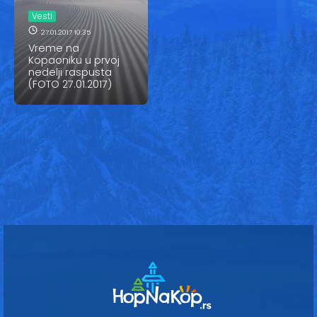
Vesti
Vesti
Oglasi
27.01.2017 10:35
Vreme na
Kopaoniku u prvoj
Galerija
nedelji raspusta
(FOTO 27.01.2017)
Copyright© 2020
HopNaKop