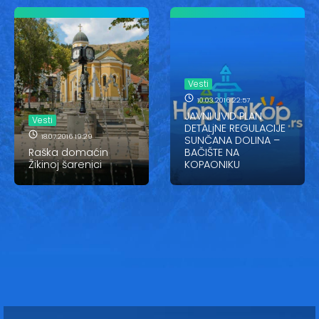
Vesti
10.03.2016 22:57
JAVNI UVID PLAN
Vesti
DETALjNE REGULACIJE
18.07.2016 19:29
SUNČANA DOLINA –
Raška domaćin
BAČIŠTE NA
Žikinoj šarenici
KOPAONIKU