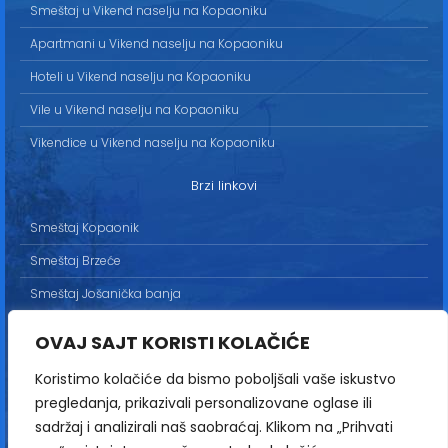
Smeštaj u Vikend naselju na Kopaoniku
Apartmani u Vikend naselju na Kopaoniku
Hoteli u Vikend naselju na Kopaoniku
Vile u Vikend naselju na Kopaoniku
Vikendice u Vikend naselju na Kopaoniku
Brzi linkovi
Smeštaj Kopaonik
Smeštaj Brzeće
Smeštaj Jošanička banja
Uslovi korišćenja
OVAJ SAJT KORISTI KOLAČIĆE
Marketing
Koristimo kolačiće da bismo poboljšali vaše iskustvo
Politika privatnosti
pregledanja, prikazivali personalizovane oglase ili
Kontakt
sadržaj i analizirali naš saobraćaj. Klikom na „Prihvati