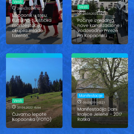
Vesti
Vesti
Vesti
28.06.2023 13:42
Oglasi
25.05.2022 14:25
Кopaonik u srcu:
Kulturno-turistička
Počinje izgradnja
manifestacija
nove kanalizacione i
Galerija
okupila mlade
vodovodne mreže
talente
na Kopaoniku
Copyright© 2020
HopNaKop
Manifestacije
Vesti
09.05.2017 12:27
20.05.2022 15:54
Manifestacija Dani
Čuvamo lepote
kraljice Jelene – 2017
Кopaonika (FOTO)
Raška