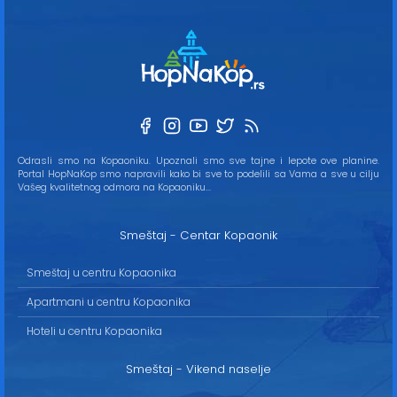
Odrasli smo na Kopaoniku. Upoznali smo sve tajne i lepote ove planine.
Portal HopNaKop smo napravili kako bi sve to podelili sa Vama a sve u cilju
Vašeg kvalitetnog odmora na Kopaoniku...
Smeštaj - Centar Kopaonik
Smeštaj u centru Kopaonika
Apartmani u centru Kopaonika
Hoteli u centru Kopaonika
Smeštaj - Vikend naselje