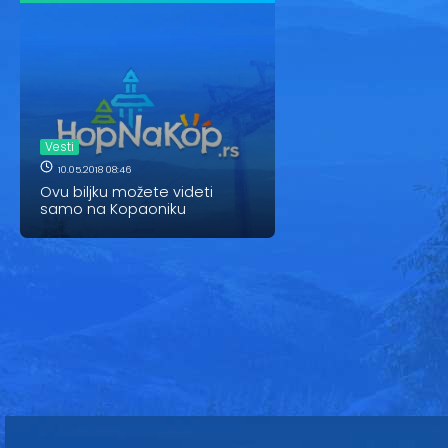
Vesti
10.05.2018 08:46
Ovu biljku možete videti
samo na Kopaoniku