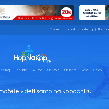
O Nama
Kontakt
Marketing
Uslovi ko
Sadržaj
Kop Info
Ski info
Ski škole
Ski renta
Vesti
Oglasi
G
 možete videti samo na Kopaoniku