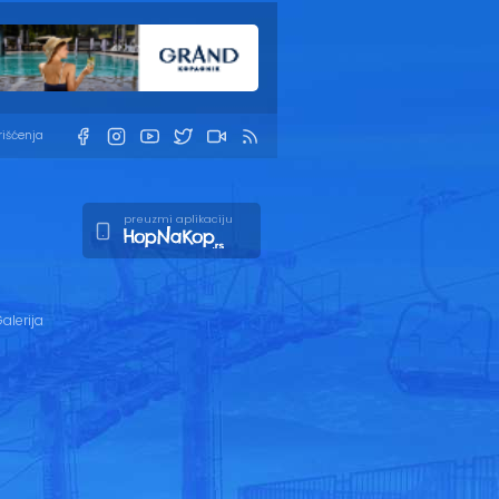
rišćenja
preuzmi aplikaciju
alerija