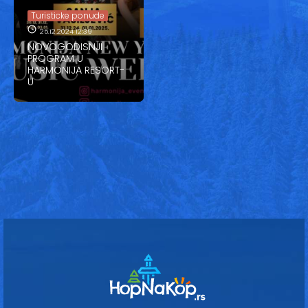
Vesti
Turisticke ponude
Oglasi
25.12.2024 12:39
NOVOGODISNJI
PROGRAM U
Galerija
HARMONIJA RESORT-
U
Copyright© 2020
HopNaKop