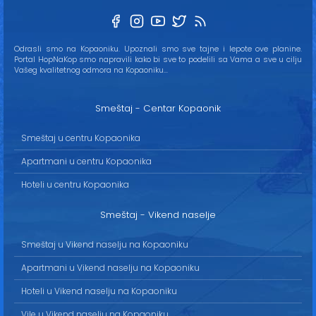
Odrasli smo na Kopaoniku. Upoznali smo sve tajne i lepote ove planine.
Portal HopNaKop smo napravili kako bi sve to podelili sa Vama a sve u cilju
Vašeg kvalitetnog odmora na Kopaoniku...
Smeštaj - Centar Kopaonik
Smeštaj u centru Kopaonika
Apartmani u centru Kopaonika
Hoteli u centru Kopaonika
Smeštaj - Vikend naselje
Smeštaj u Vikend naselju na Kopaoniku
Apartmani u Vikend naselju na Kopaoniku
Hoteli u Vikend naselju na Kopaoniku
Vile u Vikend naselju na Kopaoniku