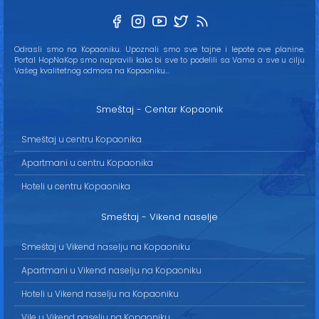
Odrasli smo na Kopaoniku. Upoznali smo sve tajne i lepote ove planine.
Portal HopNaKop smo napravili kako bi sve to podelili sa Vama a sve u cilju
Vašeg kvalitetnog odmora na Kopaoniku...
Smeštaj - Centar Kopaonik
Smeštaj u centru Kopaonika
Apartmani u centru Kopaonika
Hoteli u centru Kopaonika
Smeštaj - Vikend naselje
Smeštaj u Vikend naselju na Kopaoniku
Apartmani u Vikend naselju na Kopaoniku
Hoteli u Vikend naselju na Kopaoniku
Vile u Vikend naselju na Kopaoniku