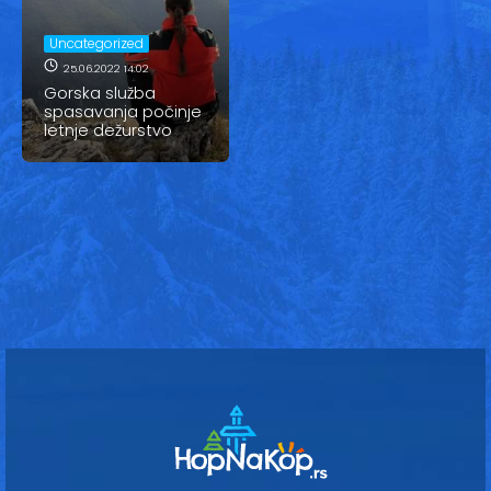
Vesti
Uncategorized
Oglasi
25.06.2022 14:02
Gorska služba
Galerija
spasavanja počinje
letnje dežurstvo
Copyright© 2020
HopNaKop