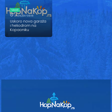
Vesti
Vesti
Oglasi
24.05.2017 09:16
Uskoro nova garaža
Galerija
i heliodrom na
Kopaoniku
Copyright© 2020
HopNaKop