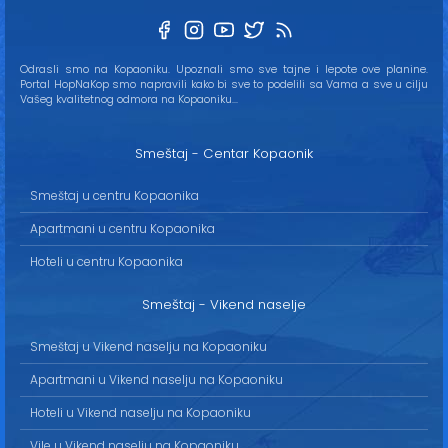
Odrasli smo na Kopaoniku. Upoznali smo sve tajne i lepote ove planine.
Portal HopNaKop smo napravili kako bi sve to podelili sa Vama a sve u cilju
Vašeg kvalitetnog odmora na Kopaoniku...
Smeštaj - Centar Kopaonik
Smeštaj u centru Kopaonika
Apartmani u centru Kopaonika
Hoteli u centru Kopaonika
Smeštaj - Vikend naselje
Smeštaj u Vikend naselju na Kopaoniku
Apartmani u Vikend naselju na Kopaoniku
Hoteli u Vikend naselju na Kopaoniku
Vile u Vikend naselju na Kopaoniku