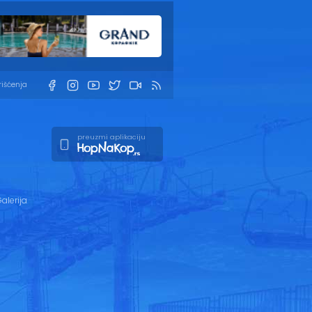
rišćenja
preuzmi aplikaciju
alerija