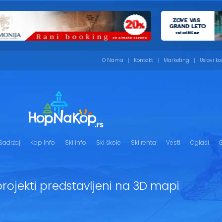
O Nama
Kontakt
Marketing
Uslovi ko
Sadržaj
Kop Info
Ski info
Ski škole
Ski renta
Vesti
Oglasi
G
projekti predstavljeni na 3D mapi