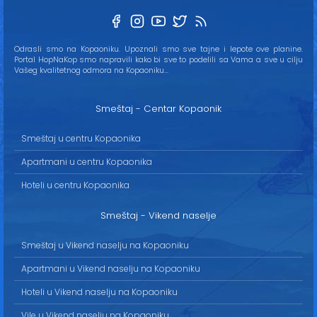
Odrasli smo na Kopaoniku. Upoznali smo sve tajne i lepote ove planine.
Portal HopNaKop smo napravili kako bi sve to podelili sa Vama a sve u cilju
Vašeg kvalitetnog odmora na Kopaoniku...
Smeštaj - Centar Kopaonik
Smeštaj u centru Kopaonika
Apartmani u centru Kopaonika
Hoteli u centru Kopaonika
Smeštaj - Vikend naselje
Smeštaj u Vikend naselju na Kopaoniku
Apartmani u Vikend naselju na Kopaoniku
Hoteli u Vikend naselju na Kopaoniku
Vile u Vikend naselju na Kopaoniku