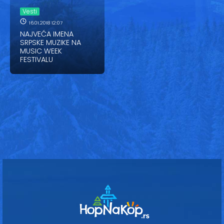
Vesti
Vesti
Oglasi
16.01.2018 12:07
NAJVEĆA IMENA
SRPSKE MUZIKE NA
Galerija
MUSIC WEEK
FESTIVALU
Copyright© 2020
HopNaKop