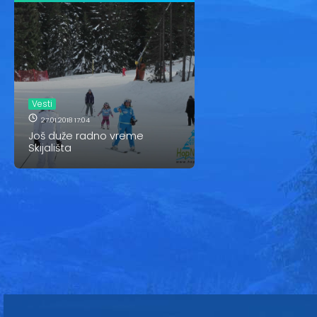
Vesti
27.01.2018 17:04
Još duže radno vreme
Skijališta