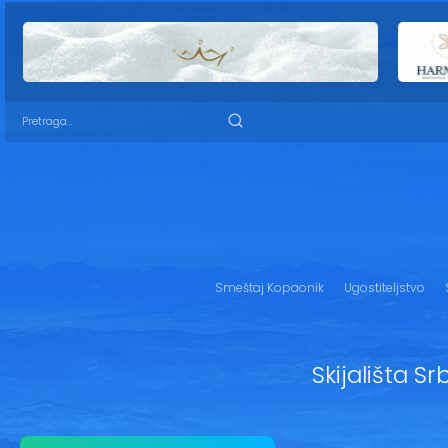
Smeštaj Kopaonik
Ugostiteljstvo
Skijališta S