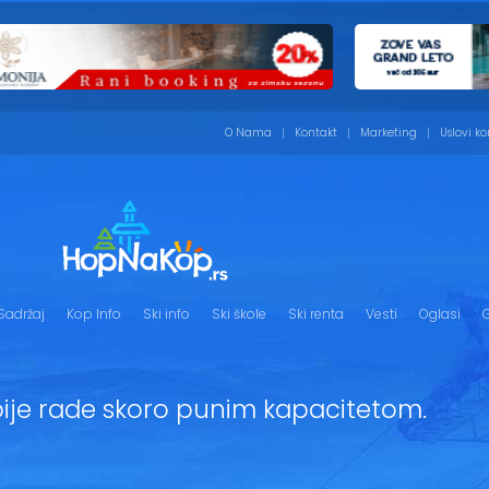
O Nama
Kontakt
Marketing
Uslovi ko
Sadržaj
Kop Info
Ski info
Ski škole
Ski renta
Vesti
Oglasi
G
rbije rade skoro punim kapacitetom.