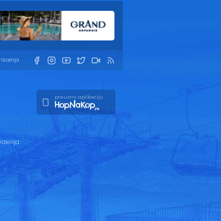
rišćenja
preuzmi aplikaciju
alerija