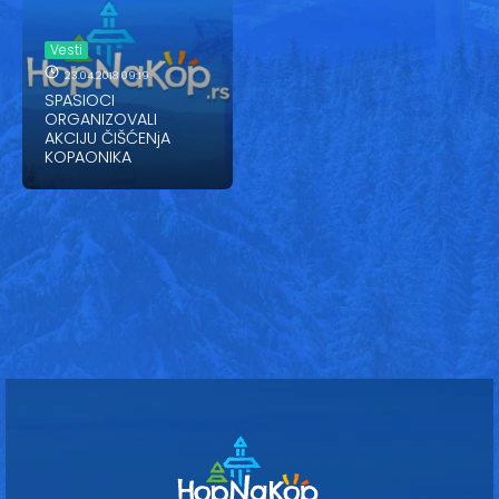
Vesti
Oglasi
Vesti
23.04.2018 09:19
Galerija
SPASIOCI
ORGANIZOVALI
AKCIJU ČIŠĆENjA
KOPAONIKA
Copyright© 2020
HopNaKop