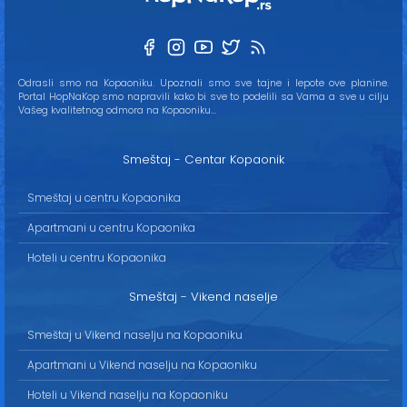
Odrasli smo na Kopaoniku. Upoznali smo sve tajne i lepote ove planine.
Portal HopNaKop smo napravili kako bi sve to podelili sa Vama a sve u cilju
Vašeg kvalitetnog odmora na Kopaoniku...
Smeštaj - Centar Kopaonik
Smeštaj u centru Kopaonika
Apartmani u centru Kopaonika
Hoteli u centru Kopaonika
Smeštaj - Vikend naselje
Smeštaj u Vikend naselju na Kopaoniku
Apartmani u Vikend naselju na Kopaoniku
Hoteli u Vikend naselju na Kopaoniku