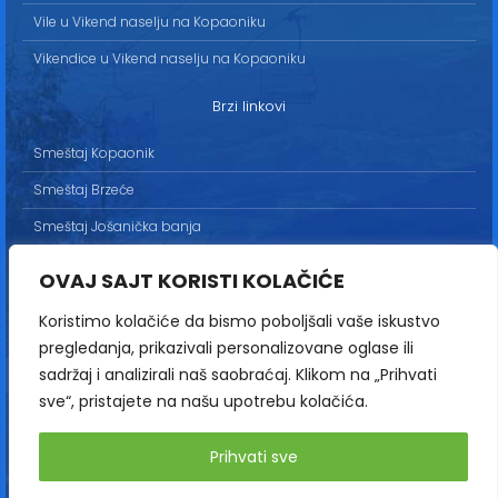
Vile u Vikend naselju na Kopaoniku
Vikendice u Vikend naselju na Kopaoniku
Brzi linkovi
Smeštaj Kopaonik
Smeštaj Brzeće
Smeštaj Jošanička banja
Uslovi korišćenja
OVAJ SAJT KORISTI KOLAČIĆE
Marketing
Koristimo kolačiće da bismo poboljšali vaše iskustvo
Politika privatnosti
pregledanja, prikazivali personalizovane oglase ili
Kontakt
sadržaj i analizirali naš saobraćaj. Klikom na „Prihvati
sve“, pristajete na našu upotrebu kolačića.
Copyright© 2013-2026 | HopNaKop
Prihvati sve
Sva prava zadržana / All rights reserved