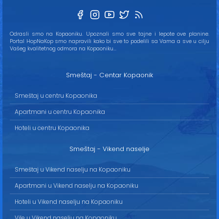
Odrasli smo na Kopaoniku. Upoznali smo sve tajne i lepote ove planine.
Portal HopNaKop smo napravili kako bi sve to podelili sa Vama a sve u cilju
Vašeg kvalitetnog odmora na Kopaoniku...
Smeštaj - Centar Kopaonik
Smeštaj u centru Kopaonika
Apartmani u centru Kopaonika
Hoteli u centru Kopaonika
Smeštaj - Vikend naselje
Smeštaj u Vikend naselju na Kopaoniku
Apartmani u Vikend naselju na Kopaoniku
Hoteli u Vikend naselju na Kopaoniku
Vile u Vikend naselju na Kopaoniku