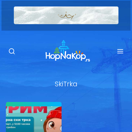
Smeštaj Kopaonik
Ugostiteljstvo
Sadržaj
Kop Info
SkiTrka
Ski info
Ski škole
Ski renta