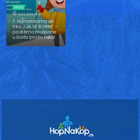
Vesti
Vesti
Oglasi
13.03.2025 16:14
7. Humanitarna ski
trka „I JA SE BORIM“ –
Galerija
podržimo mališane
u borbi protiv raka!
Copyright© 2020
HopNaKop