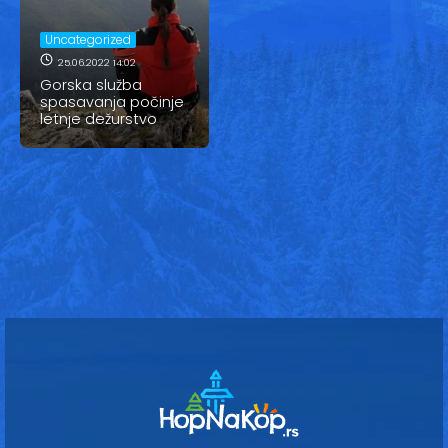
Vesti
Uncategorized
Oglasi
25.06.2022 14:02
Gorska služba
Galerija
spasavanja počinje
letnje dežurstvo
Copyright© 2020
HopNaKop