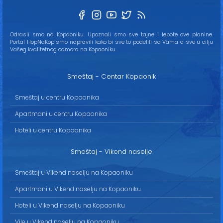
Odrasli smo na Kopaoniku. Upoznali smo sve tajne i lepote ove planine.
Portal HopNaKop smo napravili kako bi sve to podelili sa Vama a sve u cilju
Vašeg kvalitetnog odmora na Kopaoniku...
Smeštaj - Centar Kopaonik
Smeštaj u centru Kopaonika
Apartmani u centru Kopaonika
Hoteli u centru Kopaonika
Smeštaj - Vikend naselje
Smeštaj u Vikend naselju na Kopaoniku
Apartmani u Vikend naselju na Kopaoniku
Hoteli u Vikend naselju na Kopaoniku
Vile u Vikend naselju na Kopaoniku