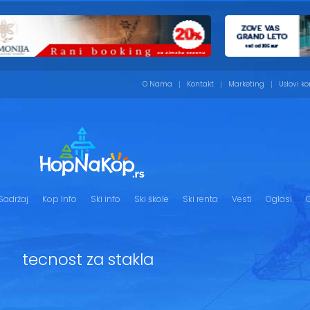
O Nama
Kontakt
Marketing
Uslovi ko
Sadržaj
Kop Info
Ski info
Ski škole
Ski renta
Vesti
Oglasi
G
tecnost za stakla