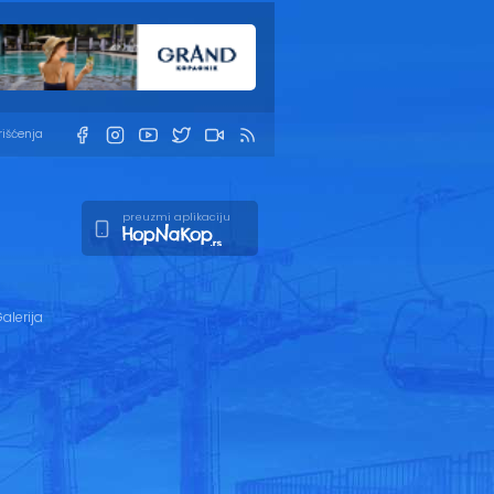
rišćenja
preuzmi aplikaciju
alerija