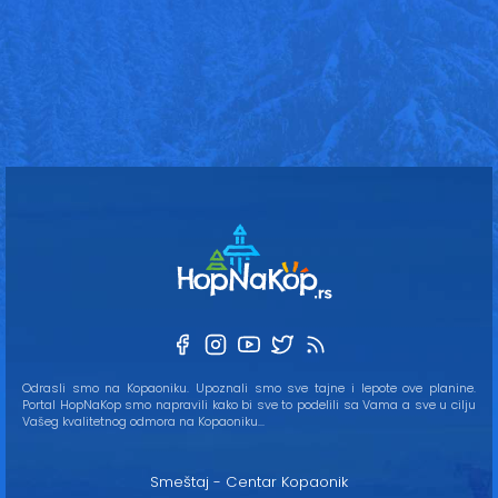
Odrasli smo na Kopaoniku. Upoznali smo sve tajne i lepote ove planine.
Portal HopNaKop smo napravili kako bi sve to podelili sa Vama a sve u cilju
Vašeg kvalitetnog odmora na Kopaoniku...
Smeštaj - Centar Kopaonik