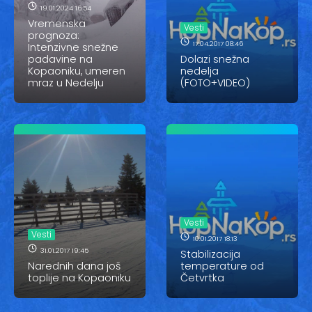
Vesti
19.01.2024 16:54
Vremenska
Vesti
Oglasi
prognoza:
17.04.2017 08:46
Intenzivne snežne
padavine na
Dolazi snežna
Galerija
Kopaoniku, umeren
nedelja
mraz u Nedelju
(FOTO+VIDEO)
Copyright© 2020
HopNaKop
Vesti
Vesti
10.01.2017 18:13
31.01.2017 19:45
Stabilizacija
Narednih dana još
temperature od
toplije na Kopaoniku
Četvrtka